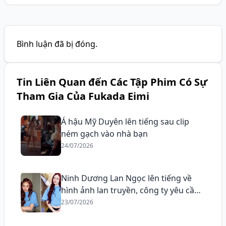
Bình luận đã bị đóng.
Tin Liên Quan đến Các Tập Phim Có Sự
Tham Gia Của Fukada Eimi
Á hậu Mỹ Duyên lên tiếng sau clip
ném gạch vào nhà bạn
24/07/2026
Ninh Dương Lan Ngọc lên tiếng về
hình ảnh lan truyền, công ty yêu cầu
gỡ bỏ
23/07/2026