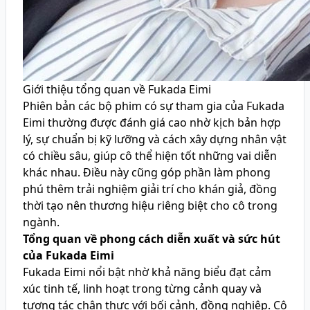
Giới thiệu tổng quan về Fukada Eimi
Phiên bản các bộ phim có sự tham gia của Fukada
Eimi thường được đánh giá cao nhờ kịch bản hợp
lý, sự chuẩn bị kỹ lưỡng và cách xây dựng nhân vật
có chiều sâu, giúp cô thể hiện tốt những vai diễn
khác nhau. Điều này cũng góp phần làm phong
phú thêm trải nghiệm giải trí cho khán giả, đồng
thời tạo nên thương hiệu riêng biệt cho cô trong
ngành.
Tổng quan về phong cách diễn xuất và sức hút
của Fukada Eimi
Fukada Eimi nổi bật nhờ khả năng biểu đạt cảm
xúc tinh tế, linh hoạt trong từng cảnh quay và
tương tác chân thực với bối cảnh, đồng nghiệp. Cô