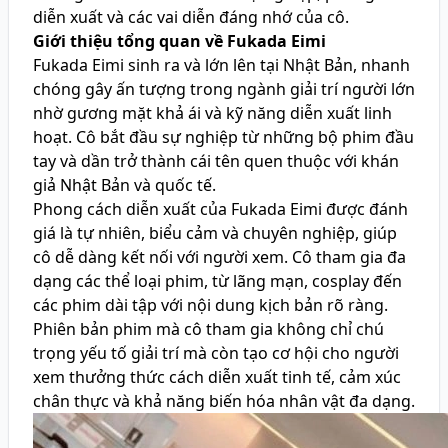
diễn xuất và các vai diễn đáng nhớ của cô.
Giới thiệu tổng quan về Fukada Eimi
Fukada Eimi sinh ra và lớn lên tại Nhật Bản, nhanh
chóng gây ấn tượng trong ngành giải trí người lớn
nhờ gương mặt khả ái và kỹ năng diễn xuất linh
hoạt. Cô bắt đầu sự nghiệp từ những bộ phim đầu
tay và dần trở thành cái tên quen thuộc với khán
giả Nhật Bản và quốc tế.
Phong cách diễn xuất của Fukada Eimi được đánh
giá là tự nhiên, biểu cảm và chuyên nghiệp, giúp
cô dễ dàng kết nối với người xem. Cô tham gia đa
dạng các thể loại phim, từ lãng mạn, cosplay đến
các phim dài tập với nội dung kịch bản rõ ràng.
Phiên bản phim mà cô tham gia không chỉ chú
trọng yếu tố giải trí mà còn tạo cơ hội cho người
xem thưởng thức cách diễn xuất tinh tế, cảm xúc
chân thực và khả năng biến hóa nhân vật đa dạng.