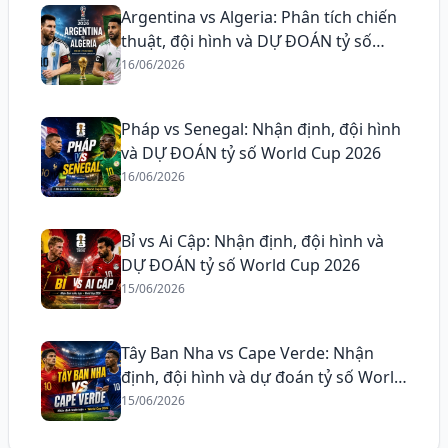
Argentina vs Algeria: Phân tích chiến
thuật, đội hình và DỰ ĐOÁN tỷ số
World Cup 2026
16/06/2026
Pháp vs Senegal: Nhận định, đội hình
và DỰ ĐOÁN tỷ số World Cup 2026
16/06/2026
Bỉ vs Ai Cập: Nhận định, đội hình và
DỰ ĐOÁN tỷ số World Cup 2026
15/06/2026
Tây Ban Nha vs Cape Verde: Nhận
định, đội hình và dự đoán tỷ số World
Cup 2026
15/06/2026