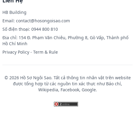
Liên Hệ
HB Building
Email:
contact@hosongoisao.com
Số điện thoại: 0944 800 810
Địa chỉ: 154 Đ. Phạm Văn Chiêu, Phường 8, Gò Vấp, Thành phố
Hồ Chí Minh
Privacy Policy
-
Term & Rule
© 2026 Hồ Sơ Ngôi Sao. Tất cả thông tin nhân vật trên website
được tổng hợp từ các nguồn tin xác thực như Báo chí,
Wikipedia, Facebook, Google.
UFA289
UFABET เข้าสู่ระบบ