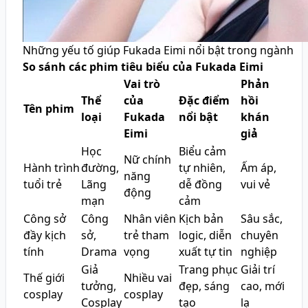
Những yếu tố giúp Fukada Eimi nổi bật trong ngành
So sánh các phim tiêu biểu của Fukada Eimi
Vai trò
Phản
Thể
của
Đặc điểm
hồi
Tên phim
loại
Fukada
nổi bật
khán
Eimi
giả
Học
Biểu cảm
Nữ chính
Hành trình
đường,
tự nhiên,
Ấm áp,
năng
tuổi trẻ
Lãng
dễ đồng
vui vẻ
động
mạn
cảm
Công sở
Công
Nhân viên
Kịch bản
Sâu sắc,
đầy kịch
sở,
trẻ tham
logic, diễn
chuyên
tính
Drama
vọng
xuất tự tin
nghiệp
Giả
Trang phục
Giải trí
Thế giới
Nhiều vai
tưởng,
đẹp, sáng
cao, mới
cosplay
cosplay
Cosplay
tạo
lạ