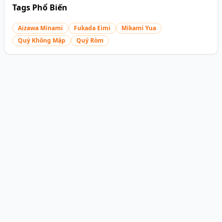
Tags Phổ Biến
Aizawa Minami
Fukada Eimi
Mikami Yua
Quý Không Mập
Quý Ròm