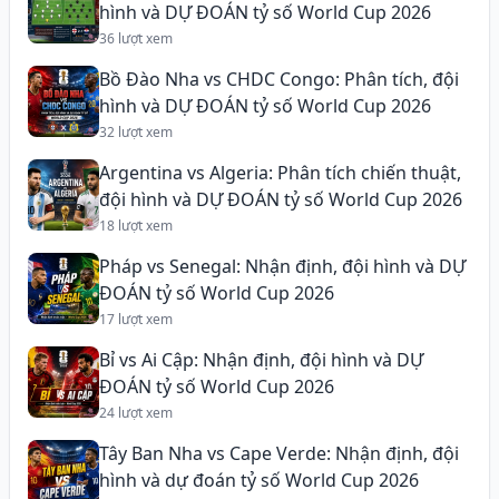
hình và DỰ ĐOÁN tỷ số World Cup 2026
36 lượt xem
Bồ Đào Nha vs CHDC Congo: Phân tích, đội
hình và DỰ ĐOÁN tỷ số World Cup 2026
32 lượt xem
Argentina vs Algeria: Phân tích chiến thuật,
đội hình và DỰ ĐOÁN tỷ số World Cup 2026
18 lượt xem
Pháp vs Senegal: Nhận định, đội hình và DỰ
ĐOÁN tỷ số World Cup 2026
17 lượt xem
Bỉ vs Ai Cập: Nhận định, đội hình và DỰ
ĐOÁN tỷ số World Cup 2026
24 lượt xem
Tây Ban Nha vs Cape Verde: Nhận định, đội
hình và dự đoán tỷ số World Cup 2026