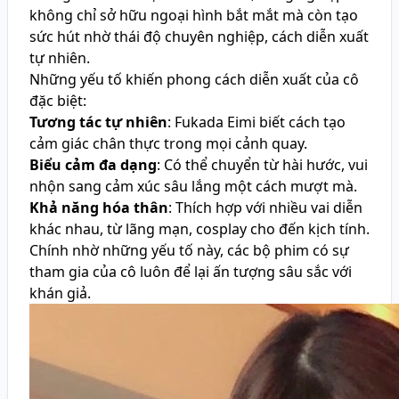
không chỉ sở hữu ngoại hình bắt mắt mà còn tạo
sức hút nhờ thái độ chuyên nghiệp, cách diễn xuất
tự nhiên.
Những yếu tố khiến phong cách diễn xuất của cô
đặc biệt:
Tương tác tự nhiên
: Fukada Eimi biết cách tạo
cảm giác chân thực trong mọi cảnh quay.
Biểu cảm đa dạng
: Có thể chuyển từ hài hước, vui
nhộn sang cảm xúc sâu lắng một cách mượt mà.
Khả năng hóa thân
: Thích hợp với nhiều vai diễn
khác nhau, từ lãng mạn, cosplay cho đến kịch tính.
Chính nhờ những yếu tố này, các bộ phim có sự
tham gia của cô luôn để lại ấn tượng sâu sắc với
khán giả.