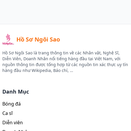
Hồ Sơ Ngôi Sao
Hồ Sơ Ngôi Sao là trang thông tin về các Nhân vật, Nghệ Sĩ,
Diễn Viên, Doanh Nhân nổi tiếng hàng đầu tại Việt Nam, với
nguồn thông tin được tổng hợp từ các nguồn tin xác thực uy tín
hàng đầu như Wikipedia, Báo chí, …
Facebook
Instagram
Twitter
Youtube
Danh Mục
Bóng đá
Ca sĩ
Diễn viên