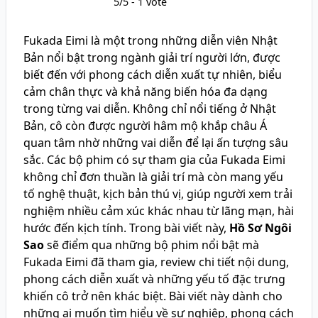
5/5 - 1 vote
Fukada Eimi là một trong những diễn viên Nhật
Bản nổi bật trong ngành giải trí người lớn, được
biết đến với phong cách diễn xuất tự nhiên, biểu
cảm chân thực và khả năng biến hóa đa dạng
trong từng vai diễn. Không chỉ nổi tiếng ở Nhật
Bản, cô còn được người hâm mộ khắp châu Á
quan tâm nhờ những vai diễn để lại ấn tượng sâu
sắc. Các bộ phim có sự tham gia của Fukada Eimi
không chỉ đơn thuần là giải trí mà còn mang yếu
tố nghệ thuật, kịch bản thú vị, giúp người xem trải
nghiệm nhiều cảm xúc khác nhau từ lãng mạn, hài
hước đến kịch tính. Trong bài viết này,
Hồ Sơ Ngôi
Sao
sẽ điểm qua những bộ phim nổi bật mà
Fukada Eimi đã tham gia, review chi tiết nội dung,
phong cách diễn xuất và những yếu tố đặc trưng
khiến cô trở nên khác biệt. Bài viết này dành cho
những ai muốn tìm hiểu về sự nghiệp, phong cách