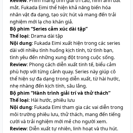
Review
: Phim mang tính giải trí cao, hình ảnh bắt
mắt. Fukada Eimi thể hiện khả năng biến hóa
nhân vật đa dạng, tạo sức hút và mang đến trải
nghiệm mới lạ cho khán giả.
Bộ phim “Series cảm xúc dài tập”
Thể loại
: Drama dài tập
Nội dung
: Fukada Eimi xuất hiện trong các series
dài với nhiều tình huống kịch tính, từ tình bạn,
tình yêu đến những xung đột trong cuộc sống.
Review
: Phong cách diễn xuất tinh tế, biểu cảm
phù hợp với từng cảnh quay. Series này giúp cô
thể hiện sự đa dạng trong diễn xuất, từ hài hước,
nhẹ nhàng đến kịch tính, sâu lắng.
Bộ phim “Hành trình giải trí và thử thách”
Thể loại
: Hài hước, phiêu lưu
Nội dung
: Fukada Eimi tham gia các vai diễn trong
môi trường phiêu lưu, thử thách, mang đến tiếng
cười và trải nghiệm mới mẻ cho người xem.
Review
: Diễn xuất tự nhiên, linh hoạt và thu hút.