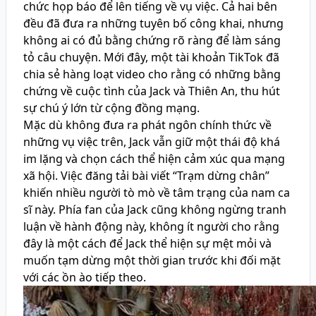
chức họp báo để lên tiếng về vụ việc. Cả hai bên
đều đã đưa ra những tuyên bố công khai, nhưng
không ai có đủ bằng chứng rõ ràng để làm sáng
tỏ câu chuyện. Mới đây, một tài khoản TikTok đã
chia sẻ hàng loạt video cho rằng có những bằng
chứng về cuộc tình của Jack và Thiên An, thu hút
sự chú ý lớn từ cộng đồng mạng.
Mặc dù không đưa ra phát ngôn chính thức về
những vụ việc trên, Jack vẫn giữ một thái độ khá
im lặng và chọn cách thể hiện cảm xúc qua mạng
xã hội. Việc đăng tải bài viết “Trạm dừng chân”
khiến nhiều người tò mò về tâm trạng của nam ca
sĩ này. Phía fan của Jack cũng không ngừng tranh
luận về hành động này, không ít người cho rằng
đây là một cách để Jack thể hiện sự mệt mỏi và
muốn tạm dừng một thời gian trước khi đối mặt
với các ồn ào tiếp theo.