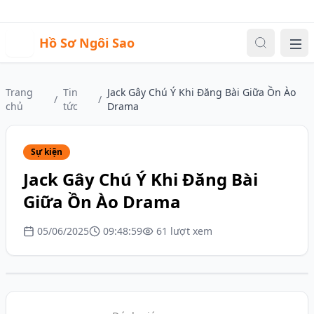
Sự kiện
Video
Đăng nhập
|
Đăng ký
H
Hồ Sơ Ngôi Sao
Me
Trang
Tin
Jack Gây Chú Ý Khi Đăng Bài Giữa Ồn Ào
/
/
chủ
tức
Drama
Sự kiện
Jack Gây Chú Ý Khi Đăng Bài
Giữa Ồn Ào Drama
05/06/2025
09:48:59
61 lượt xem