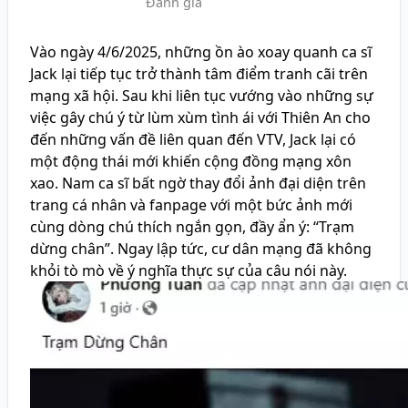
Đánh giá
Vào ngày 4/6/2025, những ồn ào xoay quanh ca sĩ
Jack lại tiếp tục trở thành tâm điểm tranh cãi trên
mạng xã hội. Sau khi liên tục vướng vào những sự
việc gây chú ý từ lùm xùm tình ái với Thiên An cho
đến những vấn đề liên quan đến VTV, Jack lại có
một động thái mới khiến cộng đồng mạng xôn
xao. Nam ca sĩ bất ngờ thay đổi ảnh đại diện trên
trang cá nhân và fanpage với một bức ảnh mới
cùng dòng chú thích ngắn gọn, đầy ẩn ý: “Trạm
dừng chân”. Ngay lập tức, cư dân mạng đã không
khỏi tò mò về ý nghĩa thực sự của câu nói này.