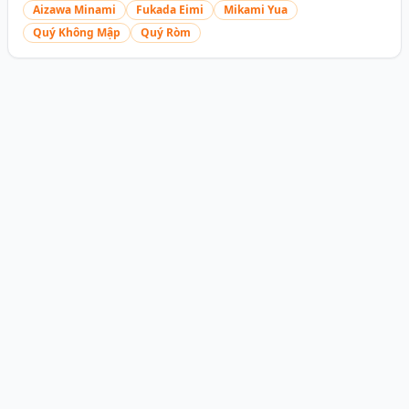
Aizawa Minami
Fukada Eimi
Mikami Yua
Quý Không Mập
Quý Ròm