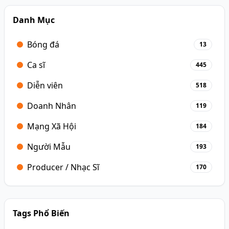
Danh Mục
Bóng đá
13
Ca sĩ
445
Diễn viên
518
Doanh Nhân
119
Mạng Xã Hội
184
Người Mẫu
193
Producer / Nhạc Sĩ
170
Tags Phổ Biến