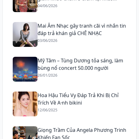
Grand All Stars
04/06/2026
Mai Âm Nhạc gây tranh cãi vì nhắn tin
đáp trả khán giả CHÊ NHẠC
03/06/2026
Mỹ Tâm – Tùng Dương tỏa sáng, làm
bùng nổ concert 50.000 người
26/01/2026
Hoa Hậu Tiểu Vy Đáp Trả Khi Bị Chỉ
Trích Về A·nh bikini
12/06/2025
Giọng Trầm Của Angela Phương Trinh
Khiến Fan Sốc