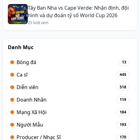
Tây Ban Nha vs Cape Verde: Nhận định, đội
hình và dự đoán tỷ số World Cup 2026
25 lượt xem
Danh Mục
Bóng đá
13
Ca sĩ
445
Diễn viên
518
Doanh Nhân
119
Mạng Xã Hội
184
Người Mẫu
193
Producer / Nhạc Sĩ
170