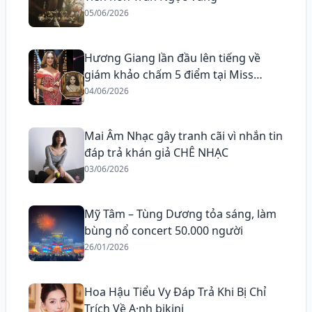
05/06/2026
Hương Giang lần đầu lên tiếng về
giám khảo chấm 5 điểm tại Miss
Grand All Stars
04/06/2026
Mai Âm Nhạc gây tranh cãi vì nhắn tin
đáp trả khán giả CHÊ NHẠC
03/06/2026
Mỹ Tâm – Tùng Dương tỏa sáng, làm
bùng nổ concert 50.000 người
26/01/2026
Hoa Hậu Tiểu Vy Đáp Trả Khi Bị Chỉ
Trích Về A·nh bikini