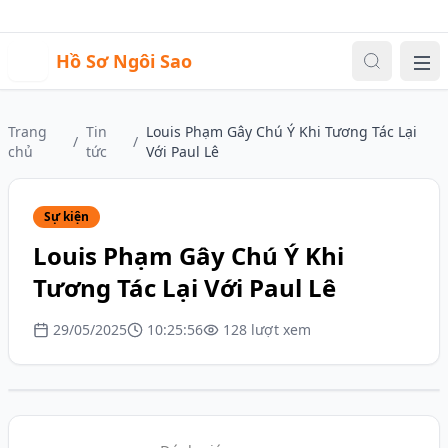
Sự kiện
Video
Đăng nhập
|
Đăng ký
H
Hồ Sơ Ngôi Sao
Me
Trang
Tin
Louis Phạm Gây Chú Ý Khi Tương Tác Lại
/
/
chủ
tức
Với Paul Lê
Sự kiện
Louis Phạm Gây Chú Ý Khi
Tương Tác Lại Với Paul Lê
29/05/2025
10:25:56
128 lượt xem