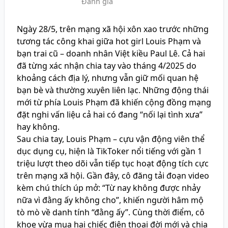
Đánh giá
Ngày 28/5, trên mạng xã hội xôn xao trước những
tương tác công khai giữa hot girl Louis Phạm và
bạn trai cũ – doanh nhân Việt kiều Paul Lê. Cả hai
đã từng xác nhận chia tay vào tháng 4/2025 do
khoảng cách địa lý, nhưng vẫn giữ mối quan hệ
bạn bè và thường xuyên liên lạc. Những động thái
mới từ phía Louis Phạm đã khiến cộng đồng mạng
đặt nghi vấn liệu cả hai có đang “nối lại tình xưa”
hay không.
Sau chia tay, Louis Phạm – cựu vận động viên thể
dục dụng cụ, hiện là TikToker nổi tiếng với gần 1
triệu lượt theo dõi vẫn tiếp tục hoạt động tích cực
trên mạng xã hội. Gần đây, cô đăng tải đoạn video
kèm chú thích úp mở: “Từ nay không được nhảy
nữa vì đằng ấy không cho”, khiến người hâm mộ
tò mò về danh tính “đằng ấy”. Cùng thời điểm, cô
khoe vừa mua hai chiếc điện thoại đời mới và chia