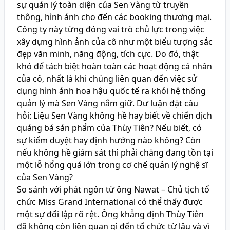
sự quản lý toàn diện của Sen Vàng từ truyền
thông, hình ảnh cho đến các booking thương mại.
Công ty này từng đóng vai trò chủ lực trong việc
xây dựng hình ảnh của cô như một biểu tượng sắc
đẹp văn minh, năng động, tích cực. Do đó, thật
khó để tách biệt hoàn toàn các hoạt động cá nhân
của cô, nhất là khi chúng liên quan đến việc sử
dụng hình ảnh hoa hậu quốc tế ra khỏi hệ thống
quản lý mà Sen Vàng nắm giữ. Dư luận đặt câu
hỏi: Liệu Sen Vàng không hề hay biết về chiến dịch
quảng bá sản phẩm của Thùy Tiên? Nếu biết, có
sự kiểm duyệt hay định hướng nào không? Còn
nếu không hề giám sát thì phải chăng đang tồn tại
một lỗ hổng quá lớn trong cơ chế quản lý nghệ sĩ
của Sen Vàng?
So sánh với phát ngôn từ ông Nawat – Chủ tịch tổ
chức Miss Grand International có thể thấy được
một sự đối lập rõ rệt. Ông khẳng định Thùy Tiên
đã không còn liên quan gì đến tổ chức từ lâu và vì