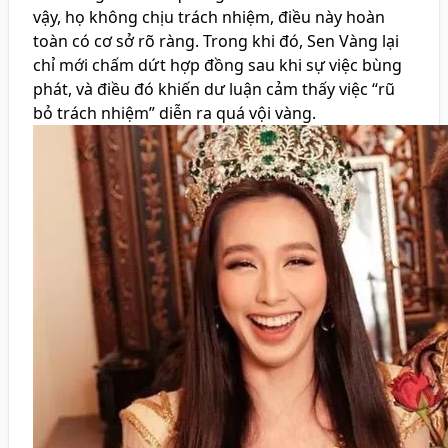
vậy, họ không chịu trách nhiệm, điều này hoàn
toàn có cơ sở rõ ràng. Trong khi đó, Sen Vàng lại
chỉ mới chấm dứt hợp đồng sau khi sự việc bùng
phát, và điều đó khiến dư luận cảm thấy việc “rũ
bỏ trách nhiệm” diễn ra quá vội vàng.