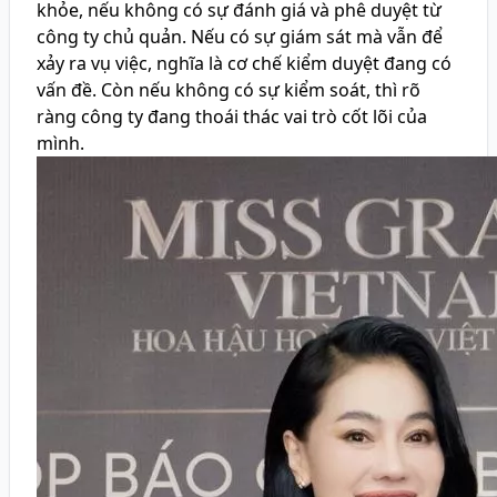
khỏe, nếu không có sự đánh giá và phê duyệt từ
công ty chủ quản. Nếu có sự giám sát mà vẫn để
xảy ra vụ việc, nghĩa là cơ chế kiểm duyệt đang có
vấn đề. Còn nếu không có sự kiểm soát, thì rõ
ràng công ty đang thoái thác vai trò cốt lõi của
mình.