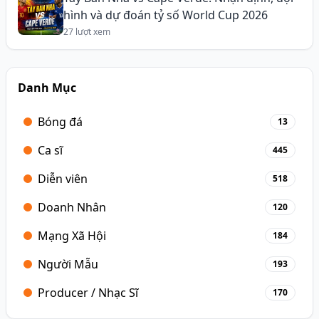
hình và dự đoán tỷ số World Cup 2026
27 lượt xem
Danh Mục
Bóng đá
13
Ca sĩ
445
Diễn viên
518
Doanh Nhân
120
Mạng Xã Hội
184
Người Mẫu
193
Producer / Nhạc Sĩ
170