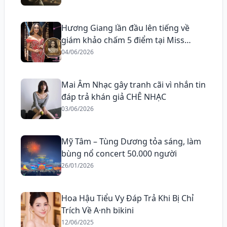
Hương Giang lần đầu lên tiếng về
giám khảo chấm 5 điểm tại Miss
Grand All Stars
04/06/2026
Mai Âm Nhạc gây tranh cãi vì nhắn tin
đáp trả khán giả CHÊ NHẠC
03/06/2026
Mỹ Tâm – Tùng Dương tỏa sáng, làm
bùng nổ concert 50.000 người
26/01/2026
Hoa Hậu Tiểu Vy Đáp Trả Khi Bị Chỉ
Trích Về A·nh bikini
12/06/2025