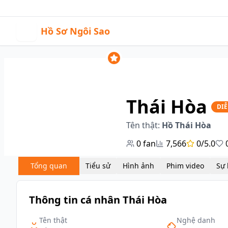
14:21
|
Sự kiện
Video
H
Hồ Sơ Ngôi Sao
Thái Hòa
DIỄ
Tên thật:
Hồ Thái Hòa
0
fan
7,566
0/5.0
Tổng quan
Tiểu sử
Hình ảnh
Phim video
Thông tin cá nhân Thái Hòa
Tên thật
Nghệ danh