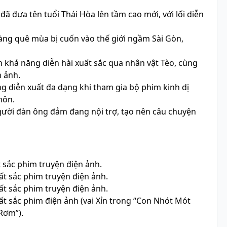
đã đưa tên tuổi Thái Hòa lên tầm cao mới, với lối diễn
hàng quê mùa bị cuốn vào thế giới ngầm Sài Gòn,
ện khả năng diễn hài xuất sắc qua nhân vật Tèo, cùng
n ảnh.
g diễn xuất đa dạng khi tham gia bộ phim kinh dị
môn.
gười đàn ông đảm đang nội trợ, tạo nên câu chuyện
 sắc phim truyện điện ảnh.
t sắc phim truyện điện ảnh.
t sắc phim truyện điện ảnh.
t sắc phim điện ảnh (vai Xỉn trong “Con Nhót Mót
Rơm”).