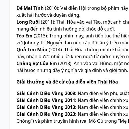
Để Mai Tính
(2010): Vai diễn Hội trong bộ phim này 
xuất hài hước và duyên dáng.
Long Ruồi
(2011): Thái Hòa vào vai Tèo, một anh c
mang đến nhiều tình huống dở khóc dở cười.
Tèo Em
(2013): Trong phim này, anh tiếp tục thể hi
với Johnny Trí Nguyễn tạo nên cặp đôi ăn ý trên mà
Quả Tim Máu
(2014): Thái Hòa chứng minh khả năn
này, nhận được nhiều lời khen ngợi từ giới chuyên 
Chàng Vợ Của Em
(2018): Anh vào vai Hùng, một n
hài hước nhưng đầy ý nghĩa về gia đình và giới tính.
Giải thưởng và đề cử của diễn viên Thái Hòa
Giải Cánh Diều Vàng 2009:
Nam diễn viên phụ xuất
Giải Cánh Diều Vàng 2011:
Nam diễn viên chính xuấ
Giải Cánh Diều Vàng 2013:
Nam diễn viên chính xuấ
Giải Cánh Diều Vàng 2023:
Nam diễn viên chính xuấ
Chồng”) và phim truyền hình (vai Mô Gù trong “Mẹ 