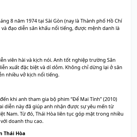
tháng 8 năm 1974 tại Sài Gòn (nay là Thành phố Hồ Chí
h và đạo diễn sân khấu nổi tiếng, được mệnh danh là
iễn viên hài và kịch nói. Anh tốt nghiệp trường Sân
iễn xuất đặc biệt và dí dỏm. Không chỉ dừng lại ở sân
n nhiều vở kịch nổi tiếng.
đến khi anh tham gia bộ phim “Để Mai Tính” (2010)
 Vai diễn này đã giúp anh nhận được sự yêu mến từ
iệt Nam. Từ đó, Thái Hòa liên tục góp mặt trong nhiều
với doanh thu cao.
ên Thái Hòa