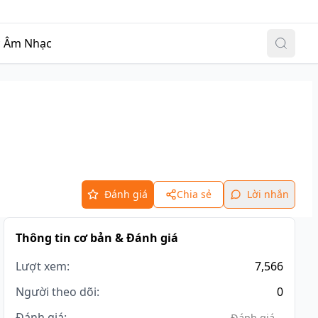
Đăng nhập
|
Đăng ký
c
Âm Nhạc
Đánh giá
Chia sẻ
Lời nhắn
Thông tin cơ bản & Đánh giá
Lượt xem:
7,566
Người theo dõi:
0
Đánh giá:
Đánh giá