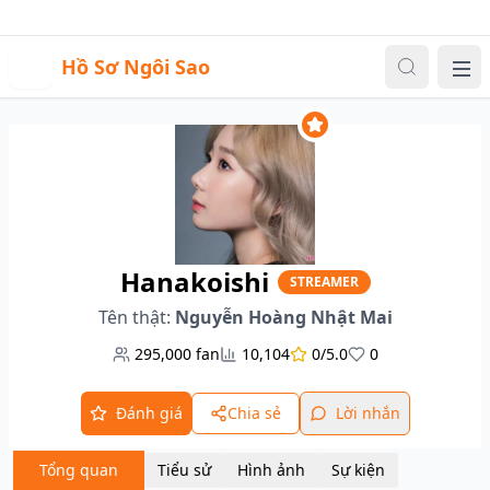
Sự kiện
Video
Đăng nhập
|
Đăng ký
H
Hồ Sơ Ngôi Sao
Me
Hanakoishi
STREAMER
Tên thật:
Nguyễn Hoàng Nhật Mai
295,000
fan
10,104
0/5.0
0
Đánh giá
Chia sẻ
Lời nhắn
Tổng quan
Tiểu sử
Hình ảnh
Sự kiện