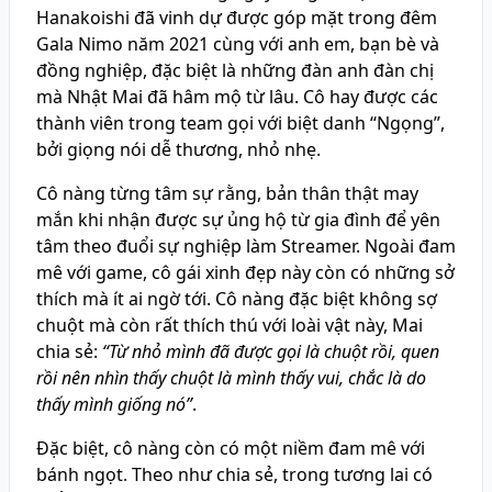
Hanakoishi đã vinh dự được góp mặt trong đêm
Gala Nimo năm 2021 cùng với anh em, bạn bè và
đồng nghiệp, đặc biệt là những đàn anh đàn chị
mà Nhật Mai đã hâm mộ từ lâu. Cô hay được các
thành viên trong team gọi với biệt danh “Ngọng”,
bởi giọng nói dễ thương, nhỏ nhẹ.
Cô nàng từng tâm sự rằng, bản thân thật may
mắn khi nhận được sự ủng hộ từ gia đình để yên
tâm theo đuổi sự nghiệp làm Streamer. Ngoài đam
mê với game, cô gái xinh đẹp này còn có những sở
thích mà ít ai ngờ tới. Cô nàng đặc biệt không sợ
chuột mà còn rất thích thú với loài vật này, Mai
chia sẻ:
“Từ nhỏ mình đã được gọi là chuột rồi, quen
rồi nên nhìn thấy chuột là mình thấy vui, chắc là do
thấy mình giống nó”
.
Đặc biệt, cô nàng còn có một niềm đam mê với
bánh ngọt. Theo như chia sẻ, trong tương lai có