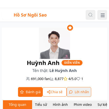
Sự kiện
Video
Đăng nhập
|
Đăng ký
H
Hồ Sơ Ngôi Sao
Me
Huỳnh Anh
DIỄN VIÊN
Tên thật:
Lê Huỳnh Anh
691,000
fan
8,877
4/5.0
1
Đánh giá
Chia sẻ
Lời nhắn
Tổng quan
Tiểu sử
Hình ảnh
Phim video
Sự kiệ