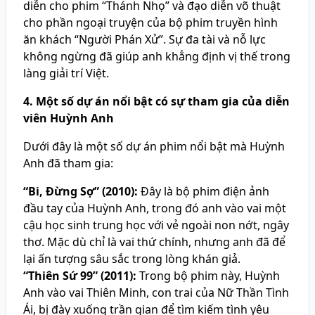
diễn cho phim “Thánh Nhọ” và đạo diễn võ thuật
cho phần ngoại truyện của bộ phim truyền hình
ăn khách “Người Phán Xử”. Sự đa tài và nỗ lực
không ngừng đã giúp anh khẳng định vị thế trong
làng giải trí Việt.
4. Một số dự án nổi bật có sự tham gia của diễn
viên Huỳnh Anh
Dưới đây là một số dự án phim nổi bật mà Huỳnh
Anh đã tham gia:
“Bi, Đừng Sợ” (2010):
Đây là bộ phim điện ảnh
đầu tay của Huỳnh Anh, trong đó anh vào vai một
cậu học sinh trung học với vẻ ngoài non nớt, ngây
thơ. Mặc dù chỉ là vai thứ chính, nhưng anh đã để
lại ấn tượng sâu sắc trong lòng khán giả.
“Thiên Sứ 99” (2011):
Trong bộ phim này, Huỳnh
Anh vào vai Thiên Minh, con trai của Nữ Thần Tình
Ái, bị đày xuống trần gian để tìm kiếm tình yêu