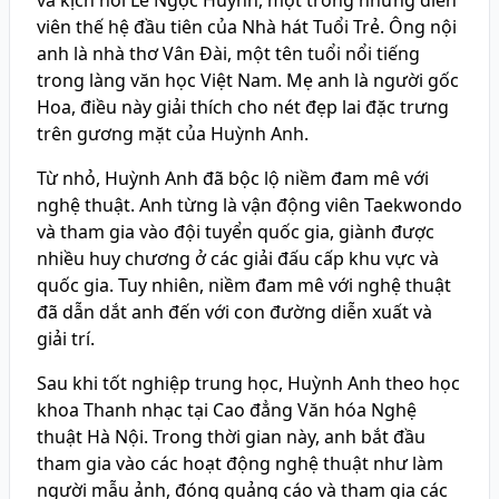
và kịch nói Lê Ngọc Huỳnh, một trong những diễn
viên thế hệ đầu tiên của Nhà hát Tuổi Trẻ. Ông nội
anh là nhà thơ Vân Đài, một tên tuổi nổi tiếng
trong làng văn học Việt Nam. Mẹ anh là người gốc
Hoa, điều này giải thích cho nét đẹp lai đặc trưng
trên gương mặt của Huỳnh Anh.
Từ nhỏ, Huỳnh Anh đã bộc lộ niềm đam mê với
nghệ thuật. Anh từng là vận động viên Taekwondo
và tham gia vào đội tuyển quốc gia, giành được
nhiều huy chương ở các giải đấu cấp khu vực và
quốc gia. Tuy nhiên, niềm đam mê với nghệ thuật
đã dẫn dắt anh đến với con đường diễn xuất và
giải trí.
Sau khi tốt nghiệp trung học, Huỳnh Anh theo học
khoa Thanh nhạc tại Cao đẳng Văn hóa Nghệ
thuật Hà Nội. Trong thời gian này, anh bắt đầu
tham gia vào các hoạt động nghệ thuật như làm
người mẫu ảnh, đóng quảng cáo và tham gia các