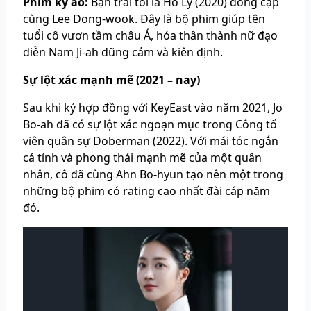
Phim kỳ ảo:
Bạn trai tôi là Hồ Ly (2020) đóng cặp
cùng Lee Dong-wook. Đây là bộ phim giúp tên
tuổi cô vươn tầm châu Á, hóa thân thành nữ đạo
diễn Nam Ji-ah dũng cảm và kiên định.
Sự lột xác mạnh mẽ (2021 – nay)
Sau khi ký hợp đồng với KeyEast vào năm 2021, Jo
Bo-ah đã có sự lột xác ngoạn mục trong Công tố
viên quân sự Doberman (2022). Với mái tóc ngắn
cá tính và phong thái mạnh mẽ của một quân
nhân, cô đã cùng Ahn Bo-hyun tạo nên một trong
những bộ phim có rating cao nhất đài cáp năm
đó.