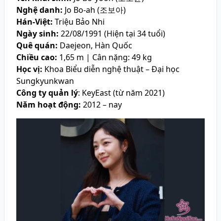
Nghệ danh:
Jo Bo-ah (조보아)
Hán-Việt:
Triệu Bảo Nhi
Ngày sinh:
22/08/1991 (Hiện tại 34 tuổi)
Quê quán:
Daejeon, Hàn Quốc
Chiều cao:
1,65 m | Cân nặng: 49 kg
Học vị:
Khoa Biểu diễn nghệ thuật – Đại học
Sungkyunkwan
Công ty quản lý
: KeyEast (từ năm 2021)
Năm hoạt động:
2012 – nay