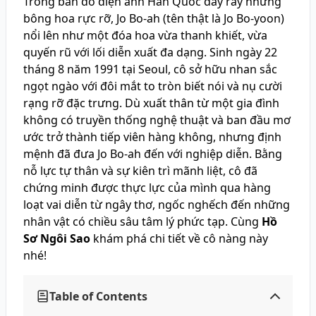
Trong bản đồ điện ảnh Hàn Quốc đầy rẫy những
bông hoa rực rỡ, Jo Bo-ah (tên thật là Jo Bo-yoon)
nổi lên như một đóa hoa vừa thanh khiết, vừa
quyến rũ với lối diễn xuất đa dạng. Sinh ngày 22
tháng 8 năm 1991 tại Seoul, cô sở hữu nhan sắc
ngọt ngào với đôi mắt to tròn biết nói và nụ cười
rạng rỡ đặc trưng. Dù xuất thân từ một gia đình
không có truyền thống nghệ thuật và ban đầu mơ
ước trở thành tiếp viên hàng không, nhưng định
mệnh đã đưa Jo Bo-ah đến với nghiệp diễn. Bằng
nỗ lực tự thân và sự kiên trì mãnh liệt, cô đã
chứng minh được thực lực của mình qua hàng
loạt vai diễn từ ngây thơ, ngốc nghếch đến những
nhân vật có chiều sâu tâm lý phức tạp. Cùng
Hồ
Sơ Ngôi Sao
khám phá chi tiết về cô nàng này
nhé!
Table of Contents