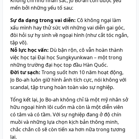
Không chỉ nhờ nhan sắc, Jo Bo-ah còn được yêu
mến bởi những yếu tố sau:
Sự đa dạng trong vai diễn:
Cô không ngại làm
xấu mình hay thử sức với những vai diễn gai góc,
đòi hỏi sự hy sinh về ngoại hình (như cắt tóc ngắn,
tập võ).
Nỗ lực học vấn:
Dù bận rộn, cô vẫn hoàn thành
việc học tại Đại học Sungkyunkwan – một trong
những trường đại học top đầu Hàn Quốc.
Đời tư sạch:
Trong suốt hơn 10 năm hoạt động,
Jo Bo-ah luôn giữ hình ảnh tích cực, nói không với
scandal, tập trung hoàn toàn vào sự nghiệp.
Tổng kết lại, Jo Bo-ah không chỉ là một mỹ nhân sở
hữu ngoại hình lôi cuốn mà còn là một diễn viên
có tâm và có tầm. Với sự nghiệp đang ở độ chín
muồi và những lựa chọn kịch bản thông minh,
chắc chắn cô sẽ còn tiến xa hơn nữa trong tương
lai.