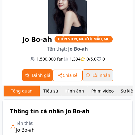
Jo Bo-ah
DIỄN VIÊN, NGƯỜI MẪU, MC
Tên thật:
Jo Bo-ah
1,500,000
fan
1,394
0/5.0
0
Đánh giá
Chia sẻ
Lời nhắn
Tổng quan
Tiểu sử
Hình ảnh
Phim video
Sự kiệ
Thông tin cá nhân Jo Bo-ah
Tên thật
Jo Bo-ah