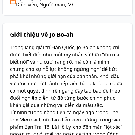
Diễn viên, Người mẫu, MC
Giới thiệu về Jo Bo-ah
Trong làng giải trí Hàn Quốc, Jo Bo-ah không chỉ
được biết đến như một mỹ nhân sở hữu “đôi mắt
biết nói” và nụ cười rạng rỡ, mà còn là minh
chứng cho sự nỗ lực không ngừng nghỉ để bứt
phá khỏi những giới hạn của bản thân. Khởi đầu
với ước mơ trở thành tiếp viên hàng không, cô đã
có một quyết định rẽ ngang đầy táo bạo để theo
đuổi nghiệp diễn, từ đó từng bước chinh phục
khán giả qua những vai diễn đa màu sắc.
Từ hình tượng nàng tiên cá ngây ngô trong The
Idle Mermaid, nữ đạo diễn kiên cường trong siêu
phẩm Bạn Trai Tôi Là Hồ Ly, cho đến màn “lột xác”
ngoạn mục với mái tóc ngắn cá tính trong Công