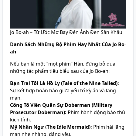
Jo Bo-ah – Từ Ước Mơ Bay Đến Ánh Đèn Sân Khấu
Danh Sách Những Bộ Phim Hay Nhất Của Jo Bo-
ah
Nếu bạn là một “mọt phim” Hàn, đừng bỏ qua
những tác phẩm tiêu biểu sau của Jo Bo-ah:
Bạn Trai Tôi Là Hồ Ly (Tale of the Nine Tailed):
Sự kết hợp hoàn hảo giữa yếu tố kỳ ảo và lãng
mạn.
Công Tố Viên Quân Sự Doberman (Military
Prosecutor Doberman):
Phim hành động báo thù
kịch tính.
Mỹ Nhân Ngư (The Idle Mermaid):
Phim hài lãng
mạn nhẹ nhàng, đáng yêu.