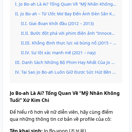
Jo Bo-ah Là Ai? Tổng Quan Về “Mỹ Nhân Không Tuổi” Xứ Kim Chi
Jo Bo-ah – Từ Ước Mơ Bay Đến Ánh Đèn Sân Khấu
Giai đoạn khởi đầu (2012 – 2013)
Bước đột phá với phim điện ảnh “Innocent Thing” (2014)
Khẳng định thực lực và bùng nổ (2015 – 2020)
Sự lột xác mạnh mẽ (2021 – nay)
Danh Sách Những Bộ Phim Hay Nhất Của Jo Bo-ah
Tại Sao Jo Bo-ah Luôn Giữ Được Sức Hút Bền Bỉ?
Jo Bo-ah Là Ai? Tổng Quan Về “Mỹ Nhân Không
Tuổi” Xứ Kim Chi
Để hiểu rõ hơn về nữ diễn viên, hãy cùng điểm
qua những thông tin cơ bản về profile của cô:
Tên khai sinh:
Jo Bo-yoon (조보윤)