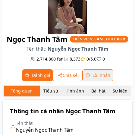
Ngọc Thanh Tâm
DIỄN VIÊN, CA SĨ, YOUTUBER
Tên thật:
Nguyễn Ngọc Thanh Tâm
2,714,800
fan
8,373
0/5.0
0
Đánh giá
Chia sẻ
Lời nhắn
Tổng quan
Tiểu sử
Hình ảnh
Bài hát
Sự kiện
Thông tin cá nhân Ngọc Thanh Tâm
Tên thật
Nguyễn Ngọc Thanh Tâm