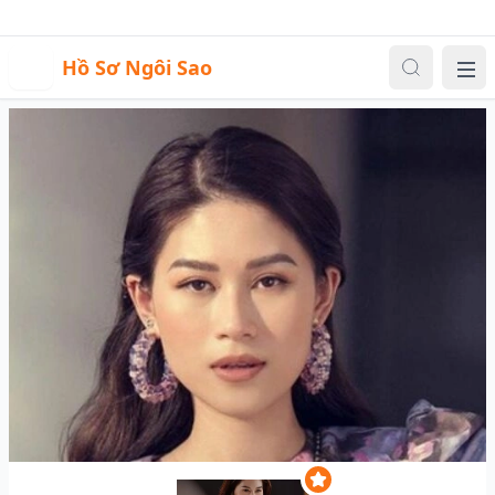
Sự kiện
Video
Đăng nhập
|
Đăng ký
H
Hồ Sơ Ngôi Sao
Me