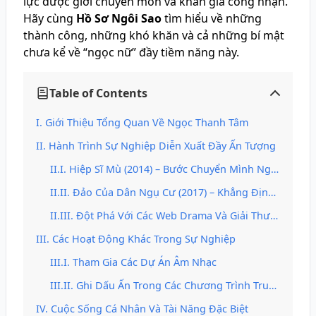
lực được giới chuyên môn và khán giả công nhận.
Hãy cùng
Hồ Sơ Ngôi Sao
tìm hiểu về những
thành công, những khó khăn và cả những bí mật
chưa kể về “ngọc nữ” đầy tiềm năng này.
Table of Contents
Giới Thiệu Tổng Quan Về Ngọc Thanh Tâm
Hành Trình Sự Nghiệp Diễn Xuất Đầy Ấn Tượng
Hiệp Sĩ Mù (2014) – Bước Chuyển Mình Ngoạn Mục
Đảo Của Dân Ngụ Cư (2017) – Khẳng Định Tài Năng Và Đẳng Cấp Quốc Tế
Đột Phá Với Các Web Drama Và Giải Thưởng Ngôi Sao Xanh
Các Hoạt Động Khác Trong Sự Nghiệp
Tham Gia Các Dự Án Âm Nhạc
Ghi Dấu Ấn Trong Các Chương Trình Truyền Hình
Cuộc Sống Cá Nhân Và Tài Năng Đặc Biệt