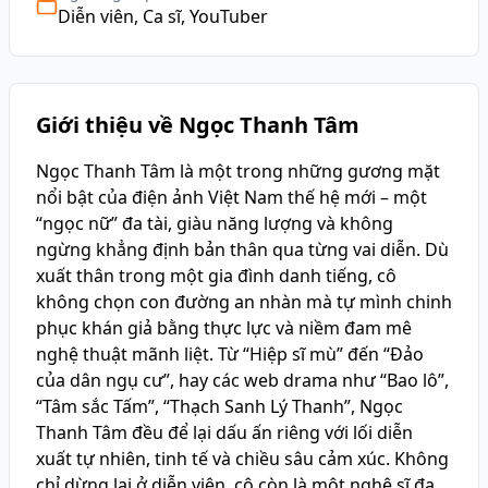
Diễn viên, Ca sĩ, YouTuber
Giới thiệu về Ngọc Thanh Tâm
Ngọc Thanh Tâm là một trong những gương mặt
nổi bật của điện ảnh Việt Nam thế hệ mới – một
“ngọc nữ” đa tài, giàu năng lượng và không
ngừng khẳng định bản thân qua từng vai diễn. Dù
xuất thân trong một gia đình danh tiếng, cô
không chọn con đường an nhàn mà tự mình chinh
phục khán giả bằng thực lực và niềm đam mê
nghệ thuật mãnh liệt. Từ “Hiệp sĩ mù” đến “Đảo
của dân ngụ cư”, hay các web drama như “Bao lô”,
“Tâm sắc Tấm”, “Thạch Sanh Lý Thanh”, Ngọc
Thanh Tâm đều để lại dấu ấn riêng với lối diễn
xuất tự nhiên, tinh tế và chiều sâu cảm xúc. Không
chỉ dừng lại ở diễn viên, cô còn là một nghệ sĩ đa