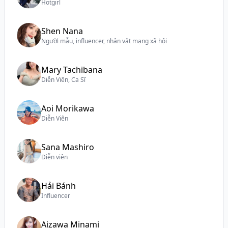
Hotgirl
Shen Nana
Người mẫu, influencer, nhân vật mạng xã hội
Mary Tachibana
Diễn Viên, Ca Sĩ
Aoi Morikawa
Diễn Viên
Sana Mashiro
Diễn viên
Hải Bánh
Influencer
Aizawa Minami