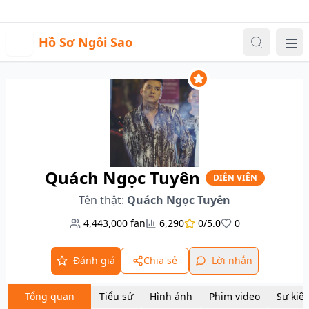
Sự kiện
Video
Đăng nhập
|
Đăng ký
H
Hồ Sơ Ngôi Sao
Me
Quách Ngọc Tuyên
DIỄN VIÊN
Tên thật:
Quách Ngọc Tuyên
4,443,000
fan
6,290
0/5.0
0
Đánh giá
Chia sẻ
Lời nhắn
Tổng quan
Tiểu sử
Hình ảnh
Phim video
Sự kiệ