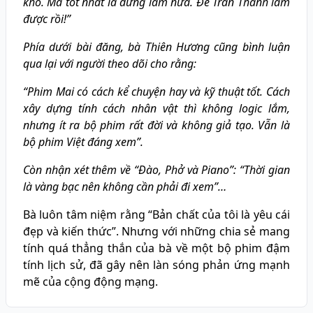
kho. Mà tốt nhất là đừng làm nữa. Để Trấn Thành làm
được rồi!”
Phía dưới bài đăng, bà Thiên Hương cũng bình luận
qua lại với người theo dõi cho rằng:
“Phim Mai có cách kể chuyện hay và kỹ thuật tốt. Cách
xây dựng tính cách nhân vật thì không logic lắm,
nhưng ít ra bộ phim rất đời và không giả tạo. Vẫn là
bộ phim Việt đáng xem”.
Còn nhận xét thêm về “Đào, Phở và Piano”: “Thời gian
là vàng bạc nên không cần phải đi xem”…
Bà luôn tâm niệm rằng “Bản chất của tôi là yêu cái
đẹp và kiến thức”. Nhưng với những chia sẻ mang
tính quá thẳng thắn của bà về một bộ phim đậm
tính lịch sử, đã gây nên làn sóng phản ứng mạnh
mẽ của cộng động mạng.