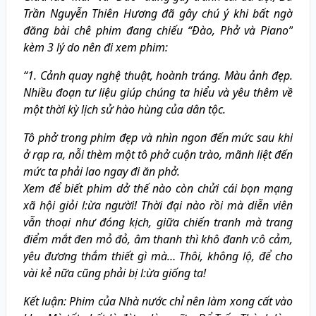
Trần Nguyễn Thiên Hương đã gây chú ý khi bất ngờ
đăng bài chê phim đang chiếu “Đào, Phở và Piano”
kèm 3 lý do nên đi xem phim:
“1. Cảnh quay nghệ thuật, hoành tráng. Màu ảnh đẹp.
Nhiều đoạn tư liệu giúp chúng ta hiểu và yêu thêm về
một thời kỳ lịch sử hào hùng của dân tộc.
Tô phở trong phim đẹp và nhìn ngon đến mức sau khi
ở rạp ra, nỗi thèm một tô phở cuộn trào, mãnh liệt đến
mức ta phải lao ngay đi ăn phở.
Xem để biết phim dở thế nào còn chửi cái bọn mạng
xã hội giỏi l:ừa người! Thời đại nào rồi mà diễn viên
vẫn thoại như đóng kịch, giữa chiến tranh mà trang
điểm mắt đen mỏ đỏ, âm thanh thì khô đanh v:ô cảm,
yêu đương thắm thiết gì mà… Thôi, không lộ, để cho
vài kẻ nữa cũng phải bị l:ừa giống ta!
Kết luận: Phim của Nhà nước chỉ nên làm xong cất vào