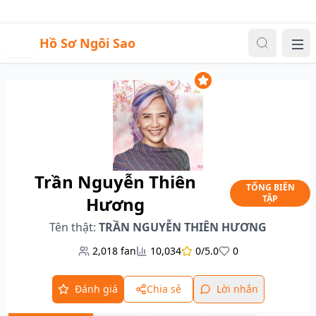
Sự kiện
Video
Đăng nhập
|
Đăng ký
H
Hồ Sơ Ngôi Sao
Me
Trần Nguyễn Thiên
TỔNG BIÊN
Hương
TẬP
Tên thật:
TRẦN NGUYỄN THIÊN HƯƠNG
2,018
fan
10,034
0/5.0
0
Đánh giá
Chia sẻ
Lời nhắn