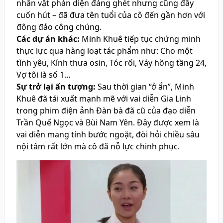
nhân vật phản diện đáng ghét nhưng cũng đầy
cuốn hút – đã đưa tên tuổi của cô đến gần hơn với
đông đảo công chúng.
Các dự án khác:
Minh Khuê tiếp tục chứng minh
thực lực qua hàng loạt tác phẩm như: Cho một
tình yêu, Kính thưa osin, Tóc rối, Váy hồng tầng 24,
Vợ tôi là số 1…
Sự trở lại ấn tượng:
Sau thời gian “ở ẩn”, Minh
Khuê đã tái xuất mạnh mẽ với vai diễn Gia Linh
trong phim điện ảnh Đàn bà đã cũ của đạo diễn
Trần Quế Ngọc và Bùi Nam Yên. Đây được xem là
vai diễn mang tính bước ngoặt, đòi hỏi chiều sâu
nội tâm rất lớn mà cô đã nỗ lực chinh phục.