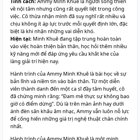
Tính cách:
Ammy Minh Khuê là người sống thiên
về nội tâm nhưng cũng rất quyết liệt trong công
việc. Cô thừa nhận mình đã suy nghĩ rất nhiều và
chịu không ít áp lực trước mỗi quyết định lớn, đặc
biệt là khi nhận những vai diễn khó.
Hiện tại:
Minh Khuê đang tập trung hoàn toàn
vào việc hoàn thiện bản thân, học hỏi thêm nhiều
kỹ năng mới để đáp ứng yêu cầu khắt khe của
làng giải trí hiện nay.
Hành trình của Ammy Minh Khuê là bài học về sự
bản lĩnh và niềm tin vào bản thân. Từ một diễn
viên thành danh đến một ca sĩ đầy tâm huyết, cô
đã chứng minh rằng: “Đam mê thực sự không bao
giờ có điểm dừng”. Dù là trên màn ảnh hay dưới
ánh đèn sân khấu âm nhạc, Ammy vẫn luôn nỗ lực
để cống hiến những giá trị nghệ thuật chân chính
nhất.
Hành trình của Ammy Minh Khuê là một minh