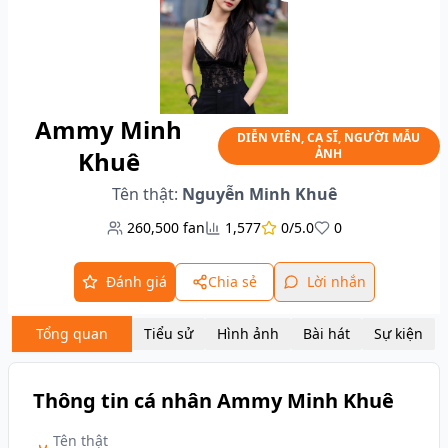
Ammy Minh
DIỄN VIÊN, CA SĨ, NGƯỜI MẪU
Khuê
ẢNH
Tên thật:
Nguyễn Minh Khuê
260,500
fan
1,577
0/5.0
0
Đánh giá
Chia sẻ
Lời nhắn
Tổng quan
Tiểu sử
Hình ảnh
Bài hát
Sự kiện
Thông tin cá nhân Ammy Minh Khuê
Tên thật