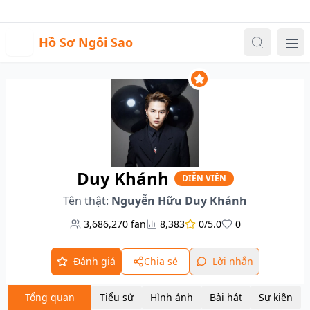
Sự kiện
Video
Đăng nhập
|
Đăng ký
H
Hồ Sơ Ngôi Sao
Me
Duy Khánh
DIỄN VIÊN
Tên thật:
Nguyễn Hữu Duy Khánh
3,686,270
fan
8,383
0/5.0
0
Đánh giá
Chia sẻ
Lời nhắn
Tổng quan
Tiểu sử
Hình ảnh
Bài hát
Sự kiện