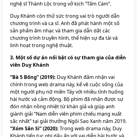
nghệ sĩ Thành Lộc trong vở kịch “Tấm Cám”.
Duy Khánh còn thử sức trong vai trò người dẫn
chương trình và ca sĩ. Anh đã phát hành một số
sản phẩm âm nhạc và tham gia dẫn dắt các
chương trình truyền hình, thể hiện sự đa tài và
linh hoạt trong nghệ thuật.
3. Một số dự án nổi bật có sự tham gia của diễn
viên Duy Khánh
“Bà 5 Bống” (2019):
Duy Khánh đảm nhận vai
chính trong web drama này, kể về cuộc sống của
một người phụ nữ miền Tây với nhiều tình huống
hài hước và cảm động. Bộ phim đã nhận được sự
đón nhận nồng nhiệt từ khán giả và giúp anh
giành giải “Nam diễn viên phim chiếu mạng xuất
sắc nhất” tại giải thưởng Ngôi Sao Xanh năm 2019.
“Xóm Sân Si” (2020):
Trong web drama này, Duy
Khánh tiếp tục ghi dấu ấn với vai diễn hài hước và