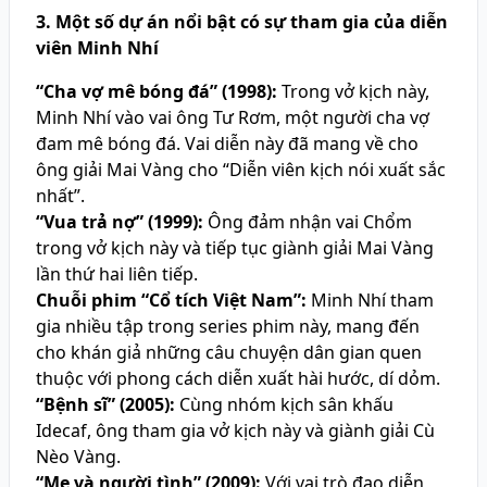
3. Một số dự án nổi bật có sự tham gia của diễn
viên Minh Nhí
“Cha vợ mê bóng đá” (1998):
Trong vở kịch này,
Minh Nhí vào vai ông Tư Rơm, một người cha vợ
đam mê bóng đá. Vai diễn này đã mang về cho
ông giải Mai Vàng cho “Diễn viên kịch nói xuất sắc
nhất”.
“Vua trả nợ” (1999):
Ông đảm nhận vai Chổm
trong vở kịch này và tiếp tục giành giải Mai Vàng
lần thứ hai liên tiếp.
Chuỗi phim “Cổ tích Việt Nam”:
Minh Nhí tham
gia nhiều tập trong series phim này, mang đến
cho khán giả những câu chuyện dân gian quen
thuộc với phong cách diễn xuất hài hước, dí dỏm.
“Bệnh sĩ” (2005):
Cùng nhóm kịch sân khấu
Idecaf, ông tham gia vở kịch này và giành giải Cù
Nèo Vàng.
“Mẹ và người tình” (2009):
Với vai trò đạo diễn,