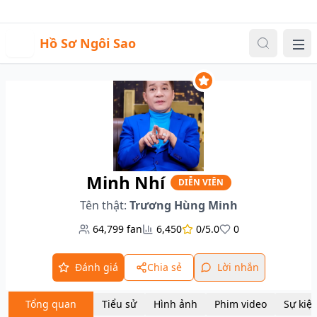
Sự kiện
Video
Đăng nhập
|
Đăng ký
H
Hồ Sơ Ngôi Sao
Me
Minh Nhí
DIỄN VIÊN
Tên thật:
Trương Hùng Minh
64,799
fan
6,450
0/5.0
0
Đánh giá
Chia sẻ
Lời nhắn
Tổng quan
Tiểu sử
Hình ảnh
Phim video
Sự kiệ