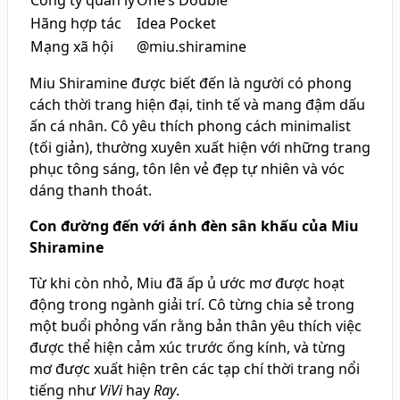
Công ty quản lý
One’s Double
Hãng hợp tác
Idea Pocket
Mạng xã hội
@miu.shiramine
Miu Shiramine được biết đến là người có phong
cách thời trang hiện đại, tinh tế và mang đậm dấu
ấn cá nhân. Cô yêu thích phong cách minimalist
(tối giản), thường xuyên xuất hiện với những trang
phục tông sáng, tôn lên vẻ đẹp tự nhiên và vóc
dáng thanh thoát.
Con đường đến với ánh đèn sân khấu của Miu
Shiramine
Từ khi còn nhỏ, Miu đã ấp ủ ước mơ được hoạt
động trong ngành giải trí. Cô từng chia sẻ trong
một buổi phỏng vấn rằng bản thân yêu thích việc
được thể hiện cảm xúc trước ống kính, và từng
mơ được xuất hiện trên các tạp chí thời trang nổi
tiếng như
ViVi
hay
Ray
.