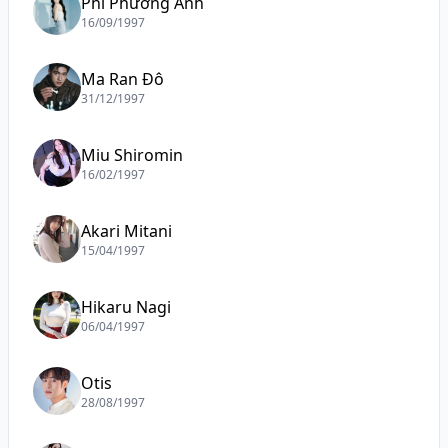
Phí Phương Anh
16/09/1997
Ma Ran Đô
31/12/1997
Miu Shiromin
16/02/1997
Akari Mitani
15/04/1997
Hikaru Nagi
06/04/1997
Otis
28/08/1997