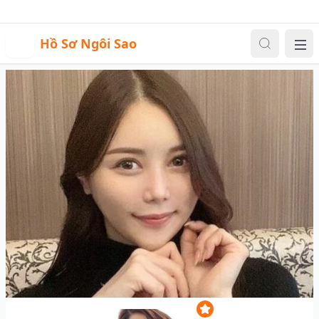
Sự kiện
Video
Đăng nhập
|
Đăng ký
H
Hồ Sơ Ngôi Sao
Me