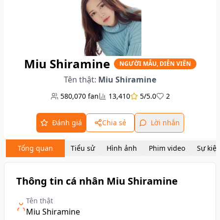
Miu Shiramine
NGƯỜI MẪU, DIỄN VIÊN
Tên thật:
Miu Shiramine
580,070
fan
13,410
5/5.0
2
Đánh giá
Chia sẻ
Lời nhắn
Tổng quan
Tiểu sử
Hình ảnh
Phim video
Sự kiệ
Thông tin cá nhân Miu Shiramine
Tên thật
Miu Shiramine