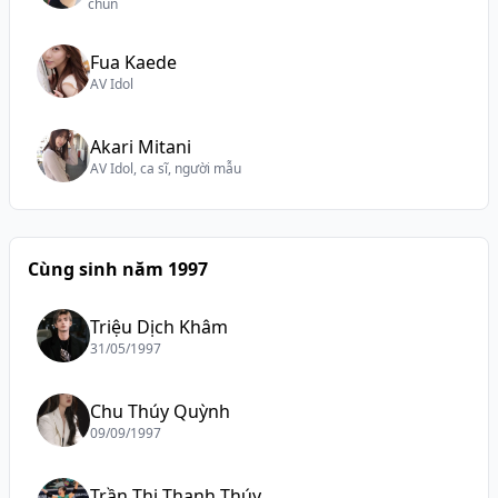
chún
Fua Kaede
AV Idol
Akari Mitani
AV Idol, ca sĩ, người mẫu
Cùng sinh năm 1997
Triệu Dịch Khâm
31/05/1997
Chu Thúy Quỳnh
09/09/1997
Trần Thị Thanh Thúy