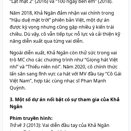
“Lật mặt 2” (2016) và “100 ngày bên em” (2018).
Năm 2018, Khả Ngân đảm nhận vai chính trong
“Hậu duệ mặt trời” phiên bản Việt, một dự án
được kỳ vọng nhưng cũng gặp nhiều ý kiến trái
chiều. Dù vậy, cô vẫn tiếp tục nỗ lực và cải thiện kỹ
năng diễn xuất qua từng vai diễn.
Ngoài diễn xuất, Khả Ngân còn thử sức trong vai
trò MC cho các chương trình như “Giọng hát Việt
nhí” và “Thiếu niên nói”. Năm 2020, cô chính thức
lấn sân sang lĩnh vực ca hát với MV đầu tay “Cô Gái
Việt Nam”, hợp tác cùng nhạc sĩ Phan Mạnh
Quỳnh.
3. Một số dự án nổi bật có sự tham gia của Khả
Ngân
Phim truyền hình:
Trở về 3
(2013): Vai diễn đầu tay của Khả Ngân