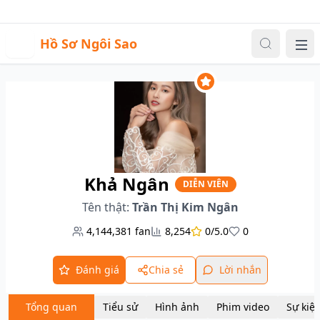
Sự kiện
Video
Đăng nhập
|
Đăng ký
H
Hồ Sơ Ngôi Sao
Me
Khả Ngân
DIỄN VIÊN
Tên thật:
Trần Thị Kim Ngân
4,144,381
fan
8,254
0/5.0
0
Đánh giá
Chia sẻ
Lời nhắn
Tổng quan
Tiểu sử
Hình ảnh
Phim video
Sự kiệ