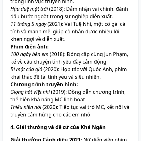
trong lĩnh vực truyền hình.
Hậu duệ mặt trời
(2018): Đảm nhận vai chính, đánh
dấu bước ngoặt trong sự nghiệp diễn xuất.
11 tháng 5 ngày
(2021): Vai Tuệ Nhi, một cô gái cá
tính và mạnh mẽ, giúp cô nhận được nhiều lời
khen ngợi về diễn xuất.
Phim điện ảnh:
100 ngày bên em
(2018): Đóng cặp cùng Jun Phạm,
kể về câu chuyện tình yêu đầy cảm động.
Bí mật của gió
(2020): Hợp tác với Quốc Anh, phim
khai thác đề tài tình yêu và siêu nhiên.
Chương trình truyền hình:
Giọng hát Việt nhí
(2019): Đồng dẫn chương trình,
thể hiện khả năng MC linh hoạt.
Thiếu niên nói
(2020): Tiếp tục vai trò MC, kết nối và
truyền cảm hứng cho các em nhỏ.
4. Giải thưởng và đề cử của Khả Ngân
Giải thưởng Cánh diều 2021:
Nữ diễn viên phim