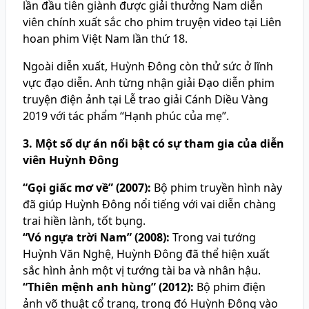
lần đầu tiên giành được giải thưởng Nam diễn
viên chính xuất sắc cho phim truyện video tại Liên
hoan phim Việt Nam lần thứ 18.
Ngoài diễn xuất, Huỳnh Đông còn thử sức ở lĩnh
vực đạo diễn. Anh từng nhận giải Đạo diễn phim
truyện điện ảnh tại Lễ trao giải Cánh Diều Vàng
2019 với tác phẩm “Hạnh phúc của mẹ”.
3. Một số dự án nổi bật có sự tham gia của diễn
viên Huỳnh Đông
“Gọi giấc mơ về” (2007):
Bộ phim truyền hình này
đã giúp Huỳnh Đông nổi tiếng với vai diễn chàng
trai hiền lành, tốt bụng.
“Vó ngựa trời Nam” (2008):
Trong vai tướng
Huỳnh Văn Nghệ, Huỳnh Đông đã thể hiện xuất
sắc hình ảnh một vị tướng tài ba và nhân hậu.
“Thiên mệnh anh hùng” (2012):
Bộ phim điện
ảnh võ thuật cổ trang, trong đó Huỳnh Đông vào