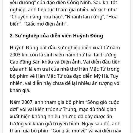
yêu đương” của đạo diễn Công Ninh. Sau khi tốt
nghiệp, anh tiếp tục tham gia nhiều vở kịch như
“Chuyện nàng hoa hậu”, “Nhánh lan rừng”, “Hoa
biển”, “Giấc mơ điện ảnh”.
2. Sự nghiệp của diễn viên Huỳnh Đông
Huỳnh Đông bắt đầu sự nghiệp diễn xuất từ năm
2003 khi còn là sinh viên năm thứ hai tại trường
Cao đẳng Sân khấu và Điện ảnh. Vai diễn đầu tiên
của anh là em trai của nhà thơ Hàn Mặc Tử trong
bộ phim về Hàn Mặc Tử của đạo diễn Mỹ Hà. Tuy
nhiên, vai diễn này chưa để lại nhiều ấn tượng với
khán giả.
Năm 2007, anh tham gia bộ phim “Sóng gió cuộc
đời” với vai kiến trúc sư Trung, mặc dù thời gian
xuất hiện không nhiều nhưng đã gây được ấn
tượng với khán giả truyền hình. Ngay sau đó, anh
tham gia bộ phim “Gọi giấc mơ về” và vai diễn này