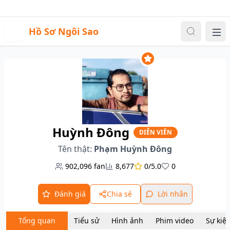
Sự kiện
Video
Đăng nhập
|
Đăng ký
H
Hồ Sơ Ngôi Sao
Me
Huỳnh Đông
DIỄN VIÊN
Tên thật:
Phạm Huỳnh Đông
902,096
fan
8,677
0/5.0
0
Đánh giá
Chia sẻ
Lời nhắn
Tổng quan
Tiểu sử
Hình ảnh
Phim video
Sự kiệ