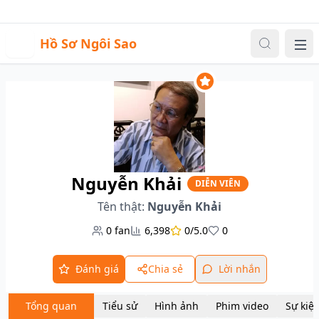
Sự kiện
Video
Đăng nhập
|
Đăng ký
H
Hồ Sơ Ngôi Sao
Me
Nguyễn Khải
DIỄN VIÊN
Tên thật:
Nguyễn Khải
0
fan
6,398
0/5.0
0
Đánh giá
Chia sẻ
Lời nhắn
Tổng quan
Tiểu sử
Hình ảnh
Phim video
Sự kiệ