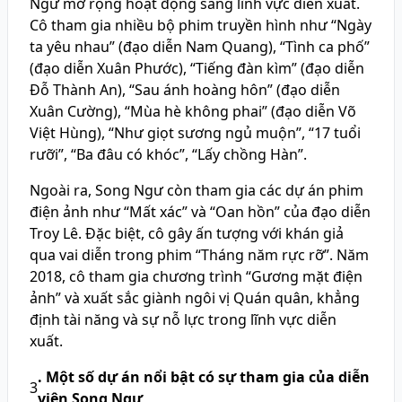
Ngư mở rộng hoạt động sang lĩnh vực diễn xuất.
Cô tham gia nhiều bộ phim truyền hình như “Ngày
ta yêu nhau” (đạo diễn Nam Quang), “Tình ca phố”
(đạo diễn Xuân Phước), “Tiếng đàn kìm” (đạo diễn
Đỗ Thành An), “Sau ánh hoàng hôn” (đạo diễn
Xuân Cường), “Mùa hè không phai” (đạo diễn Võ
Việt Hùng), “Như giọt sương ngủ muộn”, “17 tuổi
rưỡi”, “Ba đâu có khóc”, “Lấy chồng Hàn”.
Ngoài ra, Song Ngư còn tham gia các dự án phim
điện ảnh như “Mất xác” và “Oan hồn” của đạo diễn
Troy Lê. Đặc biệt, cô gây ấn tượng với khán giả
qua vai diễn trong phim “Tháng năm rực rỡ”. Năm
2018, cô tham gia chương trình “Gương mặt điện
ảnh” và xuất sắc giành ngôi vị Quán quân, khẳng
định tài năng và sự nỗ lực trong lĩnh vực diễn
xuất.
. Một số dự án nổi bật có sự tham gia của diễn
3
viên Song Ngư