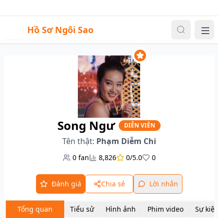
Sự kiện
Video
Đăng nhập
|
Đăng ký
H
Hồ Sơ Ngôi Sao
Me
Song Ngư
DIỄN VIÊN
Tên thật:
Phạm Diễm Chi
0
fan
8,826
0/5.0
0
Đánh giá
Chia sẻ
Lời nhắn
Tổng quan
Tiểu sử
Hình ảnh
Phim video
Sự kiệ