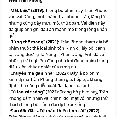
viên Trần Phong
“Mắt biếc” (2019):
Trong bộ phim này, Trần Phong
vào vai Dũng, một chàng trai phong trần, lãng tử
nhưng cũng đầy mưu mô, thủ đoạn. Vai diễn này
đã giúp anh ghi dấu ấn mạnh mẽ trong lòng khán
giả.
“Rừng thế mạng” (2021):
Trần Phong tham gia bộ
phim thuộc thể loại sinh tồn, kinh dị, lấy bối cảnh
tại cung đường Tà Năng – Phan Dũng. Anh đã có
những trải nghiệm đáng nhớ khi đóng phim trong
điều kiện khắc nghiệt của rừng núi.
“Chuyện ma gần nhà” (2022):
Đây là bộ phim
kinh dị mà Trần Phong tham gia, tiếp tục khẳng
định khả năng diễn xuất đa dạng của anh.
“Cù lao xác sống” (2022):
Trong bộ phim này, Trần
Phong đảm nhận vai chính, đối mặt với những thử
thách trong bối cảnh đại dịch xác sống.
“Đảo độc đắc – Tử mẫu thiên linh cái” (2022):