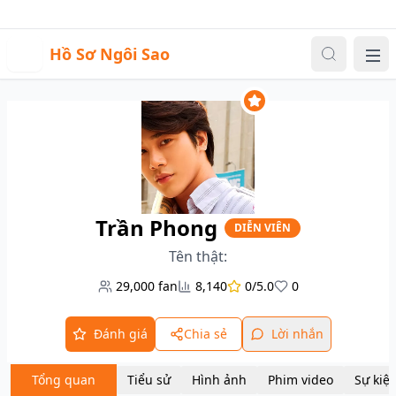
Sự kiện
Video
Đăng nhập
|
Đăng ký
H
Hồ Sơ Ngôi Sao
Me
Trần Phong
DIỄN VIÊN
Tên thật:
29,000
fan
8,140
0/5.0
0
Đánh giá
Chia sẻ
Lời nhắn
Tổng quan
Tiểu sử
Hình ảnh
Phim video
Sự kiệ