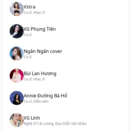
Vstra
Ca sĩ, nhạc sĩ
Vũ Phụng Tiên
Ca sĩ
Ngân Ngân cover
Ca sĩ
Bùi Lan Hương
Ca sĩ, nhạc sĩ
Annie Đường Bá Hổ
Ca sĩ, Diễn viên
Vũ Linh
Nghệ Sĩ Cải Lương, Đạo Diễn Sân Khấu