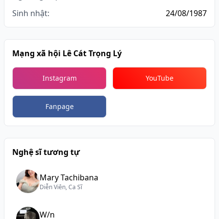
Sinh nhật:
24/08/1987
Mạng xã hội Lê Cát Trọng Lý
Instagram
YouTube
Fanpage
Nghệ sĩ tương tự
Mary Tachibana
Diễn Viên, Ca Sĩ
W/n