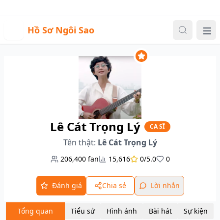
Sự kiện
Video
Đăng nhập
|
Đăng ký
H
Hồ Sơ Ngôi Sao
Me
Lê Cát Trọng Lý
CA SĨ
Tên thật:
Lê Cát Trọng Lý
206,400
fan
15,616
0/5.0
0
Đánh giá
Chia sẻ
Lời nhắn
Tổng quan
Tiểu sử
Hình ảnh
Bài hát
Sự kiện