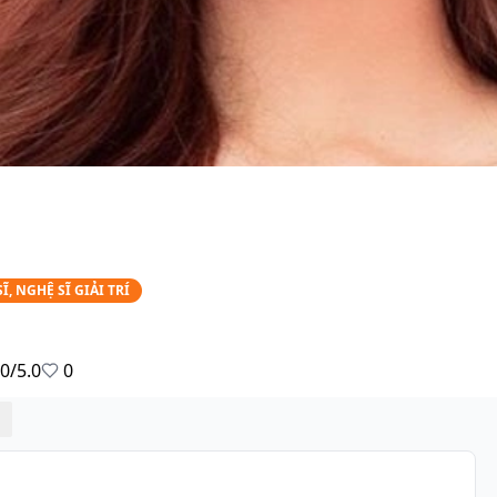
SĨ, NGHỆ SĨ GIẢI TRÍ
0/5.0
0