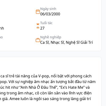
Ngày sinh
06/03/2000
Tuổi tác
inh
27
ạo
Nghề nghiệp
Ca Sĩ, Nhạc Sĩ, Nghệ Sĩ Giải Trí
a sĩ trẻ tài năng của V-pop, nổi bật với phong cách
pop. Với sự nghiệp âm nhạc ấn tượng bắt đầu từ năm
úc hit như “Anh Nhà Ở Đâu Thế”, “Ex’s Hate Me” và
ông trong âm nhạc, cô còn lấn sân vào lĩnh vực điện
giá. Amee luôn là ngôi sao sáng trong làng giải trí