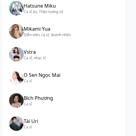
Hatsune Miku
Ca sĩ ảo, Thần tượng số
Mikami Yua
Diễn viên, ca sĩ, doanh nhân
Vstra
Ca sĩ, nhạc sĩ
O Sen Ngọc Mai
Ca sĩ
Bích Phương
Ca sĩ
Tài Uri
Ca sĩ