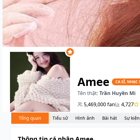
Amee
CA SĨ, NHẠC 
Tên thật:
Trần Huyền Mi
5,469,000
fan
4,727
Tổng quan
Tiểu sử
Hình ảnh
Bài hát
Sự kiện
Thông tin cá nhân Amee