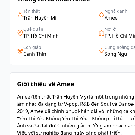
Tên thật
Nghệ danh
Trần Huyền Mi
Amee
Quê quán
Nơi ở
TP. Hồ Chí Minh
TP. Hồ Chí M
Con giáp
Cung hoàng đ
Canh Thìn
Song Ngư
Giới thiệu về Amee
Amee (tên thật Trần Huyền My) là một trong những c
âm nhạc đa dạng từ V-pop, R&B đến Soul và Dance-
2019, Amee đã chinh phục khán giả với những ca kh
“Yêu Thì Yêu Không Yêu Thì Yêu”. Không chỉ thành c
ảnh và đã đạt được nhiều giải thưởng âm nhạc danh 
Việt, với sự nghiệp đang ngày càng phát triển.