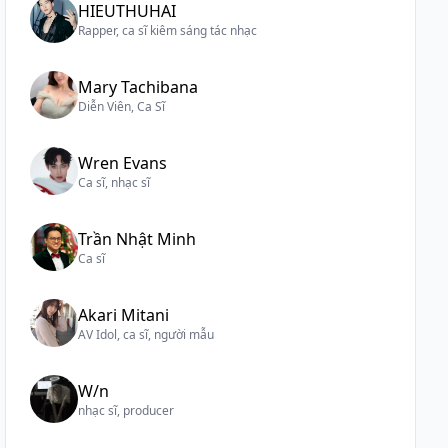
HIEUTHUHAI
Rapper, ca sĩ kiêm sáng tác nhạc
Mary Tachibana
Diễn Viên, Ca Sĩ
Wren Evans
Ca sĩ, nhạc sĩ
Trần Nhật Minh
Ca sĩ
Akari Mitani
AV Idol, ca sĩ, người mẫu
W/n
nhạc sĩ, producer