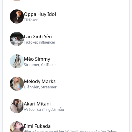
Oppa Huy Idol
TikToker
Lan Xinh Yêu
TikToker, influencer
Mèo Simmy
Streamer, YouTuber
Melody Marks
Diễn viên, Streamer
Akari Mitani
AV Idol, ca sĩ, người mẫu
Eimi Fukada
diễn viên phim người lớn (AV idol), doanh nhân, YouTuber