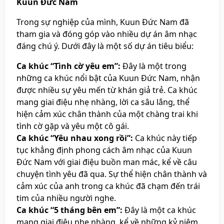
Kuun Đức Nam
Trong sự nghiệp của mình, Kuun Đức Nam đã
tham gia và đóng góp vào nhiều dự án âm nhạc
đáng chú ý. Dưới đây là một số dự án tiêu biểu:
Ca khúc “Tình cờ yêu em”:
Đây là một trong
những ca khúc nổi bật của Kuun Đức Nam, nhận
được nhiều sự yêu mến từ khán giả trẻ. Ca khúc
mang giai điệu nhẹ nhàng, lời ca sâu lắng, thể
hiện cảm xúc chân thành của một chàng trai khi
tình cờ gặp và yêu một cô gái.
Ca khúc “Yêu nhau xong rồi”:
Ca khúc này tiếp
tục khẳng định phong cách âm nhạc của Kuun
Đức Nam với giai điệu buồn man mác, kể về câu
chuyện tình yêu đã qua. Sự thể hiện chân thành và
cảm xúc của anh trong ca khúc đã chạm đến trái
tim của nhiều người nghe.
Ca khúc “5 tháng bên em”:
Đây là một ca khúc
mang giai điệu nhẹ nhàng, kể về những kỷ niệm