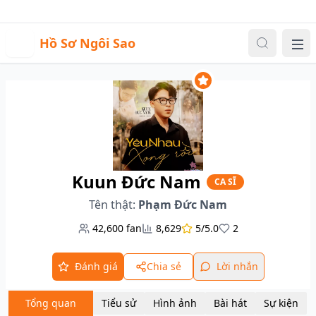
Sự kiện
Video
Đăng nhập
|
Đăng ký
H
Hồ Sơ Ngôi Sao
Me
Kuun Đức Nam
CA SĨ
Tên thật:
Phạm Đức Nam
42,600
fan
8,629
5/5.0
2
Đánh giá
Chia sẻ
Lời nhắn
Tổng quan
Tiểu sử
Hình ảnh
Bài hát
Sự kiện