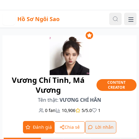
Sự kiện
Video
Đăng nhập
|
Đăng ký
H
Hồ Sơ Ngôi Sao
Me
Vương Chí Tinh, Má
CONTENT
Vương
CREATOR
Tên thật:
VƯƠNG CHÍ HÂN
0
fan
10,906
5/5.0
1
Đánh giá
Chia sẻ
Lời nhắn