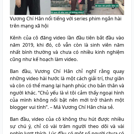
Vương Chí Hân nổi tiếng với series phim ngắn hài
trên mạng xã hội
Kênh của cô đăng video lần đầu tiên bắt đầu vào
năm 2019, khi đó, cô vẫn còn là sinh viên năm
nhất bình thường và chưa có nhiều kinh nghiệm
cũng như kế hoạch làm video.
Ban đầu, Vương Chí Hân chỉ nghĩ rằng quay
những video hài hước là một cách giải trí, thư giãn
và còn có thể mang lại hạnh phúc cho bản thân và
người khác. “Chủ yếu là vì tôi cảm thấy ngoại hình
của mình không nổi bật nên mới trở thành một
blogger vui tính”. – Má Vương Chí Hân chia sẻ.
Ban đầu, video của cô không thu hút được nhiều
sự chú ý, chỉ có vài trăm người theo dõi và vài
nghìn lượt thích. Lúc đầu có một số người chưa có