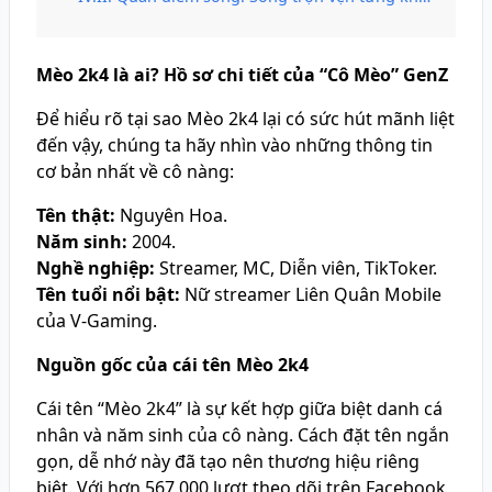
Mèo 2k4 là ai? Hồ sơ chi tiết của “Cô Mèo” GenZ
Để hiểu rõ tại sao Mèo 2k4 lại có sức hút mãnh liệt
đến vậy, chúng ta hãy nhìn vào những thông tin
cơ bản nhất về cô nàng:
Tên thật:
Nguyên Hoa.
Năm sinh:
2004.
Nghề nghiệp:
Streamer, MC, Diễn viên, TikToker.
Tên tuổi nổi bật:
Nữ streamer Liên Quân Mobile
của V-Gaming.
Nguồn gốc của cái tên Mèo 2k4
Cái tên “Mèo 2k4” là sự kết hợp giữa biệt danh cá
nhân và năm sinh của cô nàng. Cách đặt tên ngắn
gọn, dễ nhớ này đã tạo nên thương hiệu riêng
biệt. Với hơn 567.000 lượt theo dõi trên Facebook