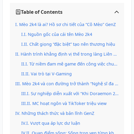
Table of Contents
Mèo 2k4 là ai? Hồ sơ chi tiết của “Cô Mèo” GenZ
Nguồn gốc của cái tên Mèo 2k4
Chất giọng “đặc biệt” tạo nên thương hiệu
Hành trình khẳng định vị thế trong làng Liên Quân Mobile
Từ niềm đam mê game đến công việc chuyên nghiệp
Vai trò tại V-Gaming
Mèo 2k4 và con đường trở thành “Nghệ sĩ đa năng”
Sự nghiệp diễn xuất với “Khi Doraemon 2k4”
MC hoạt ngôn và TikToker triệu view
Những thách thức và bản lĩnh GenZ
Vượt qua áp lực dư luận
Quan điểm sống: Sống trọn vẹn từng khoảnh khắc