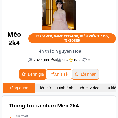
Mèo
STREAMER, GAME CREATOR, DIỄN VIÊN TỰ DO,
2k4
TIKTOKER
Tên thật:
Nguyễn Hoa
2,411,800
fan
957
0/5.0
0
Đánh giá
Chia sẻ
Lời nhắn
Tổng quan
Tiểu sử
Hình ảnh
Phim video
Sự kiệ
Thông tin cá nhân Mèo 2k4
Tên thật