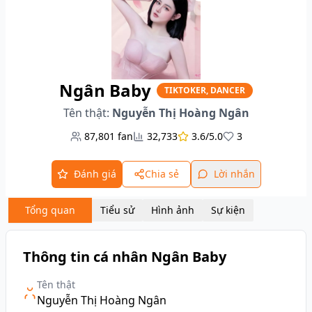
Ngân Baby
TIKTOKER, DANCER
Tên thật:
Nguyễn Thị Hoàng Ngân
87,801
fan
32,733
3.6/5.0
3
Đánh giá
Chia sẻ
Lời nhắn
Tổng quan
Tiểu sử
Hình ảnh
Sự kiện
Thông tin cá nhân Ngân Baby
Tên thật
Nguyễn Thị Hoàng Ngân