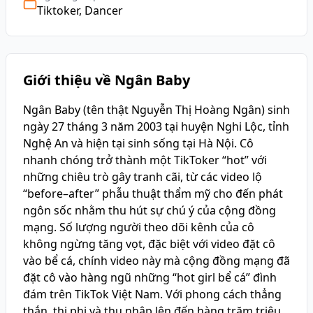
Tiktoker, Dancer
Giới thiệu về Ngân Baby
Ngân Baby (tên thật Nguyễn Thị Hoàng Ngân) sinh
ngày 27 tháng 3 năm 2003 tại huyện Nghi Lộc, tỉnh
Nghệ An và hiện tại sinh sống tại Hà Nội. Cô
nhanh chóng trở thành một TikToker “hot” với
những chiêu trò gây tranh cãi, từ các video lộ
“before–after” phẫu thuật thẩm mỹ cho đến phát
ngôn sốc nhằm thu hút sự chú ý của cộng đồng
mạng. Số lượng người theo dõi kênh của cô
không ngừng tăng vọt, đặc biệt với video đặt cô
vào bể cá, chính video này mà cộng đồng mạng đã
đặt cô vào hàng ngũ những “hot girl bể cá” đình
đám trên TikTok Việt Nam. Với phong cách thẳng
thắn, thị phi và thu nhập lên đến hàng trăm triệu