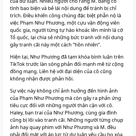
của dư luận. Nhiều người cho rằng M. đang cố
tình bao biện và bẻ lái nội dung để tránh bị chỉ
trích. Điều khiến công chúng đặc biệt phẫn nộ là
việc Phạm Như Phương, một cựu vận động viên
quốc gia, người từng tự hào khoác lên mình lá cờ
Tổ quốc, lại chia sẻ những bức tranh với nội dung
gây tranh cãi này một cách “hồn nhiên”.
Hiện tại, Như Phương đã tạm khóa bình luận trên
TikTok trước làn sóng phản đối mạnh mẽ từ cộng
đồng mạng. Liên hệ với đại diện của cô cũng
không nhận được phản hồi.
Sự việc này không chỉ ảnh hưởng đến hình ảnh
của Phạm Như Phương mà còn gây ra phản ứng
tiêu cực đối với những người thân cận với cô.
Haley, bạn trai của Như Phương, cùng gia đình
cũng bị lôi vào tranh cãi. Những người từng chụp
ảnh hay quay phim với Như Phương và M. đều
phải đối mặt với áp lực từ dư luận yêu cầu họ xóa