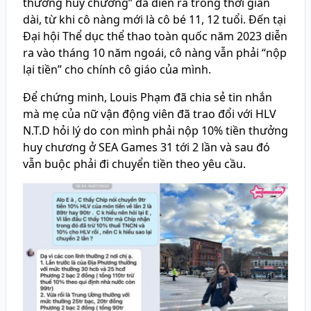
thưởng huy chương” đã diễn ra trong thời gian
dài, từ khi cô nàng mới là cô bé 11, 12 tuổi. Đến tại
Đại hội Thể dục thể thao toàn quốc năm 2023 diễn
ra vào tháng 10 năm ngoái, cô nàng vẫn phải “nộp
lại tiền” cho chính cô giáo của mình.
Để chứng minh, Louis Phạm đã chia sẻ tin nhắn
mà mẹ của nữ vận động viên đã trao đổi với HLV
N.T.D hỏi lý do con mình phải nộp 10% tiền thưởng
huy chương ở SEA Games 31 tới 2 lần và sau đó
vẫn buộc phải đi chuyển tiền theo yêu cầu.