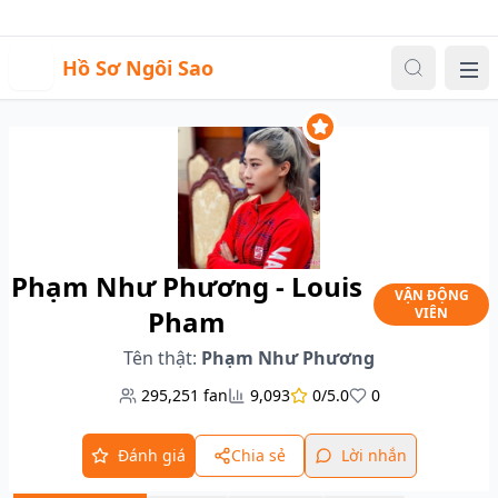
Sự kiện
Video
Đăng nhập
|
Đăng ký
H
Hồ Sơ Ngôi Sao
Me
Phạm Như Phương - Louis
VẬN ĐỘNG
Pham
VIÊN
Tên thật:
Phạm Như Phương
295,251
fan
9,093
0/5.0
0
Đánh giá
Chia sẻ
Lời nhắn