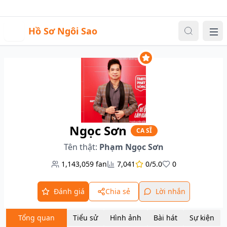
Sự kiện
Video
Đăng nhập
|
Đăng ký
H
Hồ Sơ Ngôi Sao
Me
Ngọc Sơn
CA SĨ
Tên thật:
Phạm Ngọc Sơn
1,143,059
fan
7,041
0/5.0
0
Đánh giá
Chia sẻ
Lời nhắn
Tổng quan
Tiểu sử
Hình ảnh
Bài hát
Sự kiện