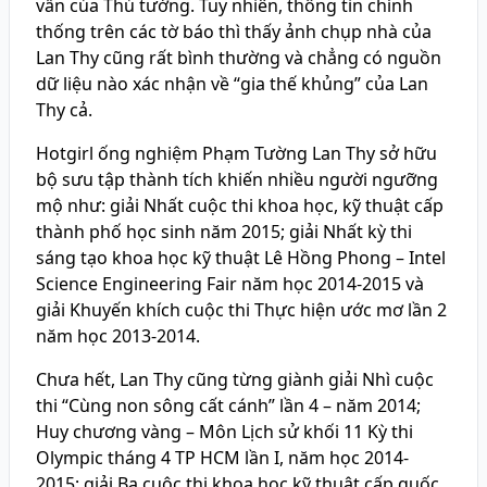
vấn của Thủ tướng. Tuy nhiên, thông tin chính
thống trên các tờ báo thì thấy ảnh chụp nhà của
Lan Thy cũng rất bình thường và chẳng có nguồn
dữ liệu nào xác nhận về “gia thế khủng” của Lan
Thy cả.
Hotgirl ống nghiệm Phạm Tường Lan Thy sở hữu
bộ sưu tập thành tích khiến nhiều người ngưỡng
mộ như: giải Nhất cuộc thi khoa học, kỹ thuật cấp
thành phố học sinh năm 2015; giải Nhất kỳ thi
sáng tạo khoa học kỹ thuật Lê Hồng Phong – Intel
Science Engineering Fair năm học 2014-2015 và
giải Khuyến khích cuộc thi Thực hiện ước mơ lần 2
năm học 2013-2014.
Chưa hết, Lan Thy cũng từng giành giải Nhì cuộc
thi “Cùng non sông cất cánh” lần 4 – năm 2014;
Huy chương vàng – Môn Lịch sử khối 11 Kỳ thi
Olympic tháng 4 TP HCM lần I, năm học 2014-
2015; giải Ba cuộc thi khoa học kỹ thuật cấp quốc