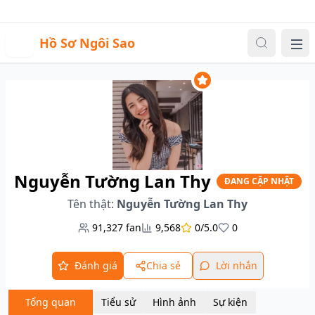
Sự kiện
Video
Đăng nhập
|
Đăng ký
H
Hồ Sơ Ngôi Sao
Me
Nguyễn Tường Lan Thy
ĐANG CẬP NHẬT
Tên thật:
Nguyễn Tường Lan Thy
91,327
fan
9,568
0/5.0
0
Đánh giá
Chia sẻ
Lời nhắn
Tổng quan
Tiểu sử
Hình ảnh
Sự kiện