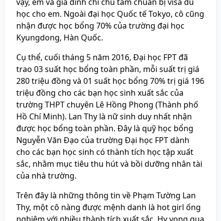
vậy, em và gia đình chỉ chú tâm chuẩn bị visa du
học cho em. Ngoài đại học Quốc tế Tokyo, cô cũng
nhận được học bổng 70% của trường đại học
Kyungdong, Hàn Quốc.
Cụ thể, cuối tháng 5 năm 2016, Đại học FPT đã
trao 03 suất học bổng toàn phần, mỗi suất trị giá
280 triệu đồng và 01 suất học bổng 70% trị giá 196
triệu đồng cho các bạn học sinh xuất sắc của
trường THPT chuyên Lê Hồng Phong (Thành phố
Hồ Chí Minh). Lan Thy là nữ sinh duy nhất nhận
được học bổng toàn phần. Đây là quỹ học bổng
Nguyễn Văn Đạo của trường Đại học FPT dành
cho các bạn học sinh có thành tích học tập xuất
sắc, nhằm mục tiêu thu hút và bồi dưỡng nhân tài
của nhà trường.
Trên đây là những thông tin về Phạm Tường Lan
Thy, một cô nàng được mệnh danh là hot girl ống
nghiệm với nhiều thành tích xuất sắc. Hy vọng qua