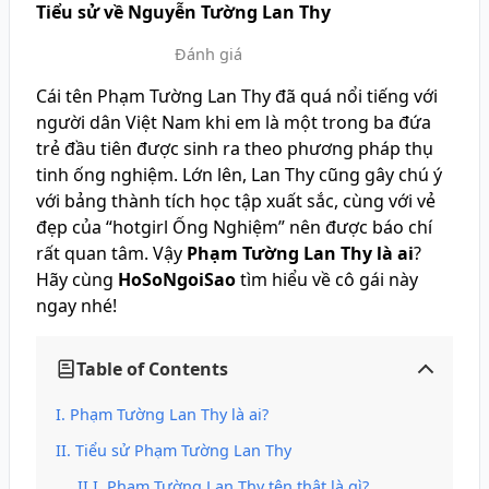
Tiểu sử về Nguyễn Tường Lan Thy
Đánh giá
Cái tên Phạm Tường Lan Thy đã quá nổi tiếng với
người dân Việt Nam khi em là một trong ba đứa
trẻ đầu tiên được sinh ra theo phương pháp thụ
tinh ống nghiệm. Lớn lên, Lan Thy cũng gây chú ý
với bảng thành tích học tập xuất sắc, cùng với vẻ
đẹp của “hotgirl Ống Nghiệm” nên được báo chí
rất quan tâm. Vậy
Phạm
Tường Lan Thy là ai
?
Hãy cùng
HoSoNgoiSao
tìm hiểu về cô gái này
ngay nhé!
Table of Contents
Phạm Tường Lan Thy là ai?
Tiểu sử Phạm Tường Lan Thy
Phạm Tường Lan Thy tên thật là gì?