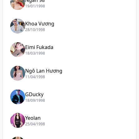
19/01/1998
Khoa Vương
28/10/1998
Eimi Fukada
18/03/1998
Ngô Lan Hương
11/04/1998
GDucky
18/09/1998
Yeolan
25/04/1998