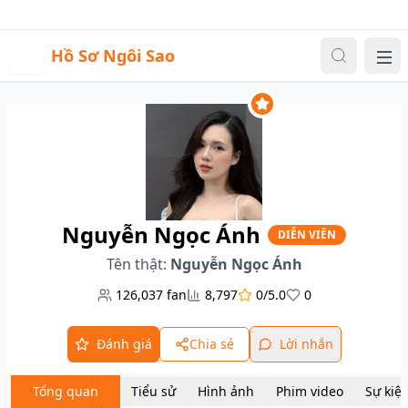
Sự kiện
Video
Đăng nhập
|
Đăng ký
H
Hồ Sơ Ngôi Sao
Me
Nguyễn Ngọc Ánh
DIỄN VIÊN
Tên thật:
Nguyễn Ngọc Ánh
126,037
fan
8,797
0/5.0
0
Đánh giá
Chia sẻ
Lời nhắn
Tổng quan
Tiểu sử
Hình ảnh
Phim video
Sự kiệ