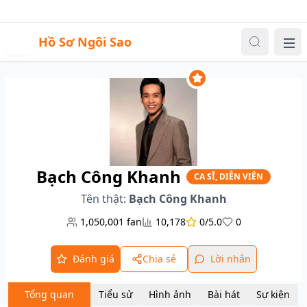
Sự kiện
Video
Đăng nhập
|
Đăng ký
H
Hồ Sơ Ngôi Sao
Me
Bạch Công Khanh
CA SĨ, DIỄN VIÊN
Tên thật:
Bạch Công Khanh
1,050,001
fan
10,178
0/5.0
0
Đánh giá
Chia sẻ
Lời nhắn
Tổng quan
Tiểu sử
Hình ảnh
Bài hát
Sự kiện