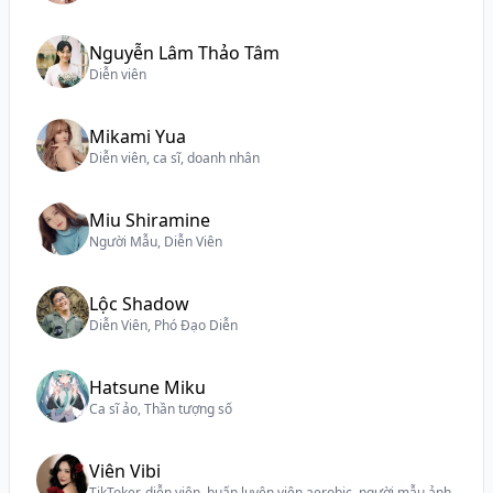
Nguyễn Lâm Thảo Tâm
Diễn viên
Mikami Yua
Diễn viên, ca sĩ, doanh nhân
Miu Shiramine
Người Mẫu, Diễn Viên
Lộc Shadow
Diễn Viên, Phó Đạo Diễn
Hatsune Miku
Ca sĩ ảo, Thần tượng số
Viên Vibi
TikToker, diễn viên, huấn luyện viên aerobic, người mẫu ảnh