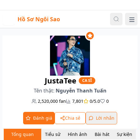
Sự kiện
Video
Đăng nhập
|
Đăng ký
H
Hồ Sơ Ngôi Sao
Me
JustaTee
CA SĨ
Tên thật:
Nguyễn Thanh Tuấn
2,520,000
fan
7,801
0/5.0
0
Đánh giá
Chia sẻ
Lời nhắn
Tổng quan
Tiểu sử
Hình ảnh
Bài hát
Sự kiện