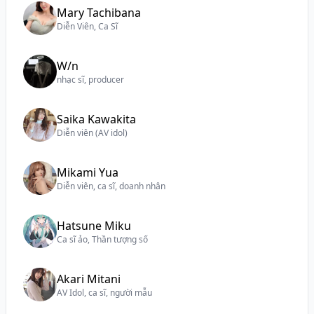
Mary Tachibana
Diễn Viên, Ca Sĩ
W/n
nhạc sĩ, producer
Saika Kawakita
Diễn viên (AV idol)
Mikami Yua
Diễn viên, ca sĩ, doanh nhân
Hatsune Miku
Ca sĩ ảo, Thần tượng số
Akari Mitani
AV Idol, ca sĩ, người mẫu