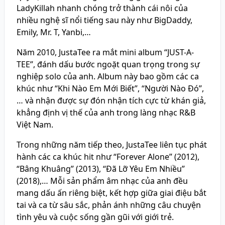
LadyKillah nhanh chóng trở thành cái nôi của
nhiều nghệ sĩ nổi tiếng sau này như BigDaddy,
Emily, Mr. T, Yanbi,…
Năm 2010, JustaTee ra mắt mini album “JUST-A-
TEE”, đánh dấu bước ngoặt quan trọng trong sự
nghiệp solo của anh. Album này bao gồm các ca
khúc như “Khi Nào Em Mới Biết”, “Người Nào Đó”,
… và nhận được sự đón nhận tích cực từ khán giả,
khẳng định vị thế của anh trong làng nhạc R&B
Việt Nam.
Trong những năm tiếp theo, JustaTee liên tục phát
hành các ca khúc hit như “Forever Alone” (2012),
“Bâng Khuâng” (2013), “Đã Lỡ Yêu Em Nhiều”
(2018),… Mỗi sản phẩm âm nhạc của anh đều
mang dấu ấn riêng biệt, kết hợp giữa giai điệu bắt
tai và ca từ sâu sắc, phản ánh những câu chuyện
tình yêu và cuộc sống gần gũi với giới trẻ.