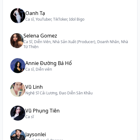
Oanh Tạ
Ca sĩ, YouTuber, TikToker, Idol Bigo
Selena Gomez
Ca Sĩ, Diễn Viên, Nhà Sản Xuất (Producer), Doanh Nhân, Nhà
Từ Thiện
Annie Đường Bá Hổ
Ca sĩ, Diễn viên
Vũ Linh
Nghệ Sĩ Cải Lương, Đạo Diễn Sân Khấu
Vũ Phụng Tiên
Ca sĩ
Jaysonlei