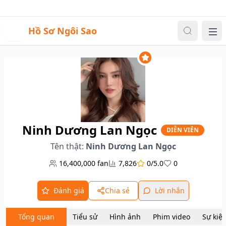
Sự kiện
Video
Đăng nhập
|
Đăng ký
H
Hồ Sơ Ngôi Sao
Me
Ninh Dương Lan Ngọc
DIỄN VIÊN
Tên thật:
Ninh Dương Lan Ngọc
16,400,000
fan
7,826
0/5.0
0
Đánh giá
Chia sẻ
Lời nhắn
Tổng quan
Tiểu sử
Hình ảnh
Phim video
Sự kiệ