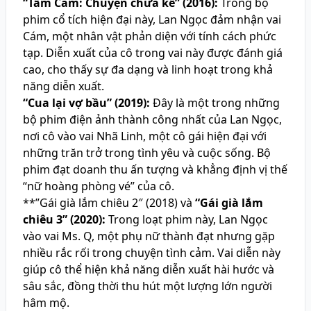
“Tấm Cám: Chuyện chưa kể” (2016):
Trong bộ
phim cổ tích hiện đại này, Lan Ngọc đảm nhận vai
Cám, một nhân vật phản diện với tính cách phức
tạp. Diễn xuất của cô trong vai này được đánh giá
cao, cho thấy sự đa dạng và linh hoạt trong khả
năng diễn xuất.
“Cua lại vợ bầu” (2019):
Đây là một trong những
bộ phim điện ảnh thành công nhất của Lan Ngọc,
nơi cô vào vai Nhã Linh, một cô gái hiện đại với
những trăn trở trong tình yêu và cuộc sống. Bộ
phim đạt doanh thu ấn tượng và khẳng định vị thế
“nữ hoàng phòng vé” của cô.
**”Gái già lắm chiêu 2″ (2018) và
“Gái già lắm
chiêu 3” (2020):
Trong loạt phim này, Lan Ngọc
vào vai Ms. Q, một phụ nữ thành đạt nhưng gặp
nhiều rắc rối trong chuyện tình cảm. Vai diễn này
giúp cô thể hiện khả năng diễn xuất hài hước và
sâu sắc, đồng thời thu hút một lượng lớn người
hâm mộ.