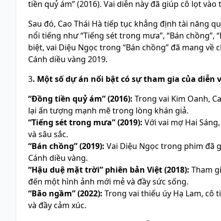
tiền quỷ ám” (2016). Vai diễn này đã giúp cô lọt vào
Sau đó, Cao Thái Hà tiếp tục khẳng định tài năng qu
nổi tiếng như “Tiếng sét trong mưa”, “Bán chồng”, 
biệt, vai Diệu Ngọc trong “Bán chồng” đã mang về ch
Cánh diều vàng 2019.
3
. Một số dự án nổi bật có sự tham gia của diễn 
“Đồng tiền quỷ ám” (2016):
Trong vai Kim Oanh, Cao
lại ấn tượng mạnh mẽ trong lòng khán giả.
“Tiếng sét trong mưa” (2019):
Với vai mợ Hai Sáng,
và sâu sắc.
“Bán chồng” (2019):
Vai Diệu Ngọc trong phim đã giú
Cánh diều vàng.
“Hậu duệ mặt trời” phiên bản Việt (2018):
Tham gi
đến một hình ảnh mới mẻ và đầy sức sống.
“Bão ngầm” (2022):
Trong vai thiếu úy Hạ Lam, cô t
và đầy cảm xúc.