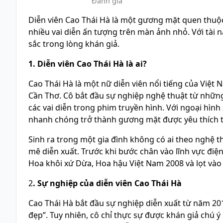
Đánh giá
Diễn viên Cao Thái Hà là một gương mặt quen thuộc 
nhiều vai diễn ấn tượng trên màn ảnh nhỏ. Với tài 
sắc trong lòng khán giả.
1. Diễn viên Cao Thái Hà là ai?
Cao Thái Hà là một nữ diễn viên nổi tiếng của Việt
Cần Thơ. Cô bắt đầu sự nghiệp nghệ thuật từ những
các vai diễn trong phim truyền hình. Với ngoại hình
nhanh chóng trở thành gương mặt được yêu thích t
Sinh ra trong một gia đình không có ai theo nghệ t
mê diễn xuất. Trước khi bước chân vào lĩnh vực điệ
Hoa khôi xứ Dừa, Hoa hậu Việt Nam 2008 và lọt vào
2
. Sự nghiệp của diễn viên Cao Thái Hà
Cao Thái Hà bắt đầu sự nghiệp diễn xuất từ năm 201
đẹp”. Tuy nhiên, cô chỉ thực sự được khán giả chú