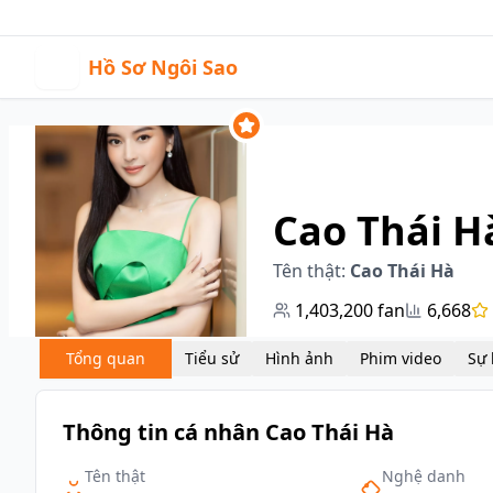
01:04
|
Sự kiện
Video
H
Hồ Sơ Ngôi Sao
Cao Thái H
Tên thật:
Cao Thái Hà
1,403,200
fan
6,668
Tổng quan
Tiểu sử
Hình ảnh
Phim video
Thông tin cá nhân Cao Thái Hà
Tên thật
Nghệ danh