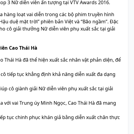
 top 3 Nữ diễn viên ấn tượng tại VTV Awards 2016.
a hàng loạt vai diễn trong các bộ phim truyền hình
“Hậu duệ mặt trời” phiên bản Việt và “Bão ngầm”. Đặc
o cô giải thưởng Nữ diễn viên phụ xuất sắc tại giải
viên Cao Thái Hà
 Thái Hà đã thể hiện xuất sắc nhân vật phản diện, để
 cô tiếp tục khẳng định khả năng diễn xuất đa dạng
p cô giành giải Nữ diễn viên phụ xuất sắc tại giải
a với vai Trung úy Minh Ngọc, Cao Thái Hà đã mang
iếp tục chinh phục khán giả bằng diễn xuất chân thực