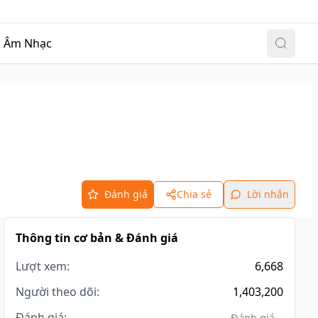
Đăng nhập
|
Đăng ký
c
Âm Nhạc
Đánh giá
Chia sẻ
Lời nhắn
Thông tin cơ bản & Đánh giá
Lượt xem:
6,668
Người theo dõi:
1,403,200
Đánh giá:
Đánh giá