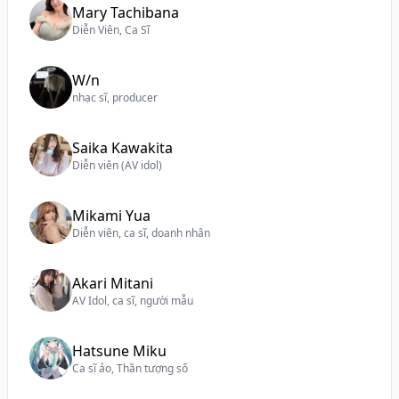
Mary Tachibana
Diễn Viên, Ca Sĩ
W/n
nhạc sĩ, producer
Saika Kawakita
Diễn viên (AV idol)
Mikami Yua
Diễn viên, ca sĩ, doanh nhân
Akari Mitani
AV Idol, ca sĩ, người mẫu
Hatsune Miku
Ca sĩ ảo, Thần tượng số