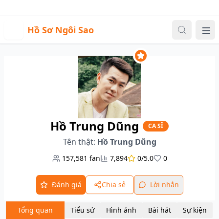
Sự kiện
Video
Đăng nhập
|
Đăng ký
H
Hồ Sơ Ngôi Sao
Me
Hồ Trung Dũng
CA SĨ
Tên thật:
Hồ Trung Dũng
157,581
fan
7,894
0/5.0
0
Đánh giá
Chia sẻ
Lời nhắn
Tổng quan
Tiểu sử
Hình ảnh
Bài hát
Sự kiện