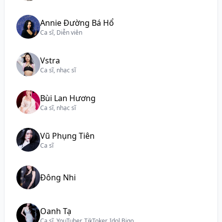
Annie Đường Bá Hổ
Ca sĩ, Diễn viên
Vstra
Ca sĩ, nhạc sĩ
Bùi Lan Hương
Ca sĩ, nhạc sĩ
Vũ Phụng Tiên
Ca sĩ
Đông Nhi
Oanh Tạ
Ca sĩ, YouTuber, TikToker, Idol Bigo