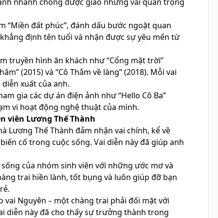
, anh nhanh chóng được giao những vai quan trọng
im “Miền đất phúc”, đánh dấu bước ngoặt quan
h khẳng định tên tuổi và nhận được sự yêu mến từ
im truyền hình ăn khách như “Cổng mặt trời”
 thâm” (2015) và “Cô Thắm về làng” (2018). Mỗi vai
 diễn xuất của anh.
am gia các dự án điện ảnh như “Hello Cô Ba”
hạm vi hoạt động nghệ thuật của mình.
iễn viên Lương Thế Thành
mà Lương Thế Thành đảm nhận vai chính, kể về
 biến cố trong cuộc sống. Vai diễn này đã giúp anh
sống của nhóm sinh viên với những ước mơ và
àng trai hiền lành, tốt bụng và luôn giúp đỡ bạn
rẻ.
 vai Nguyên – một chàng trai phải đối mặt với
ai diễn này đã cho thấy sự trưởng thành trong