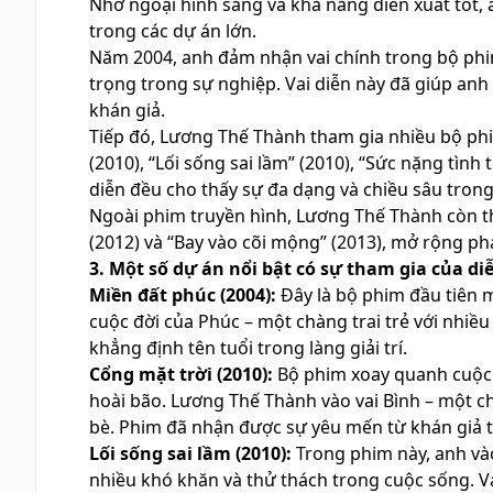
Nhờ ngoại hình sáng và khả năng diễn xuất tốt
trong các dự án lớn.
Năm 2004, anh đảm nhận vai chính trong bộ ph
trọng trong sự nghiệp. Vai diễn này đã giúp an
khán giả.
Tiếp đó, Lương Thế Thành tham gia nhiều bộ ph
(2010), “Lối sống sai lầm” (2010), “Sức nặng tình
diễn đều cho thấy sự đa dạng và chiều sâu trong
Ngoài phim truyền hình, Lương Thế Thành còn th
(2012) và “Bay vào cõi mộng” (2013), mở rộng p
3. Một số dự án nổi bật có sự tham gia của d
Miền đất phúc (2004):
Đây là bộ phim đầu tiên 
cuộc đời của Phúc – một chàng trai trẻ với nhiều
khẳng định tên tuổi trong làng giải trí.
Cổng mặt trời (2010):
Bộ phim xoay quanh cuộc 
hoài bão. Lương Thế Thành vào vai Bình – một ch
bè. Phim đã nhận được sự yêu mến từ khán giả t
Lối sống sai lầm (2010):
Trong phim này, anh vào
nhiều khó khăn và thử thách trong cuộc sống. V