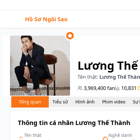
07:13
|
Sự kiện
Video
H
Hồ Sơ Ngôi Sao
Lương Thế
Tên thật:
Lương Thế Thà
3,969,400
fan
10,831
Tổng quan
Tiểu sử
Hình ảnh
Phim video
Thông tin cá nhân Lương Thế Thành
Tên thật
Nghệ danh