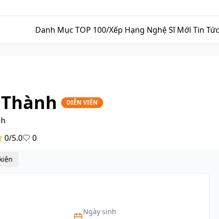
Danh Mục
TOP 100/Xếp Hạng
Nghệ Sĩ Mới
Tin Tứ
 Thành
DIỄN VIÊN
nh
0/5.0
0
Sự kiện
Ngày sinh