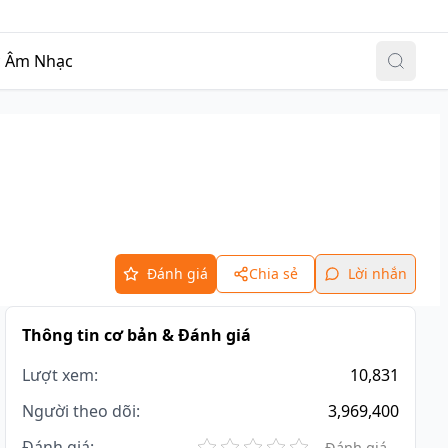
Đăng nhập
|
Đăng ký
c
Âm Nhạc
Đánh giá
Chia sẻ
Lời nhắn
Thông tin cơ bản & Đánh giá
Lượt xem:
10,831
Người theo dõi:
3,969,400
Đánh giá:
Đánh giá