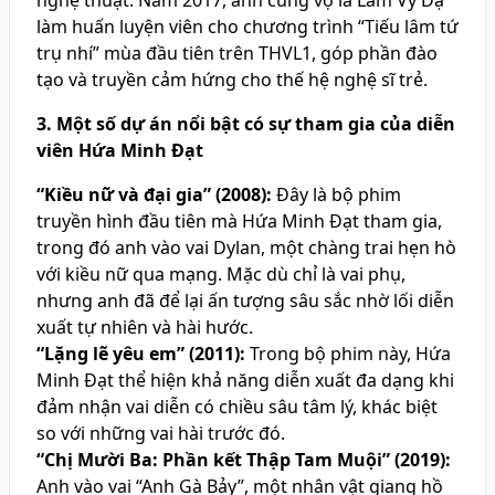
nghệ thuật. Năm 2017, anh cùng vợ là Lâm Vỹ Dạ
làm huấn luyện viên cho chương trình “Tiếu lâm tứ
trụ nhí” mùa đầu tiên trên THVL1, góp phần đào
tạo và truyền cảm hứng cho thế hệ nghệ sĩ trẻ.
3. Một số dự án nổi bật có sự tham gia của diễn
viên Hứa Minh Đạt
“Kiều nữ và đại gia” (2008):
Đây là bộ phim
truyền hình đầu tiên mà Hứa Minh Đạt tham gia,
trong đó anh vào vai Dylan, một chàng trai hẹn hò
với kiều nữ qua mạng. Mặc dù chỉ là vai phụ,
nhưng anh đã để lại ấn tượng sâu sắc nhờ lối diễn
xuất tự nhiên và hài hước.
“Lặng lẽ yêu em” (2011):
Trong bộ phim này, Hứa
Minh Đạt thể hiện khả năng diễn xuất đa dạng khi
đảm nhận vai diễn có chiều sâu tâm lý, khác biệt
so với những vai hài trước đó.
“Chị Mười Ba: Phần kết Thập Tam Muội” (2019):
Anh vào vai “Anh Gà Bảy”, một nhân vật giang hồ