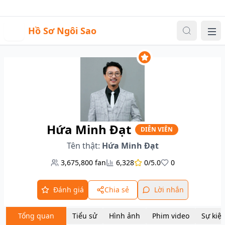
Sự kiện
Video
Đăng nhập
|
Đăng ký
H
Hồ Sơ Ngôi Sao
Me
Hứa Minh Đạt
DIỄN VIÊN
Tên thật:
Hứa Minh Đạt
3,675,800
fan
6,328
0/5.0
0
Đánh giá
Chia sẻ
Lời nhắn
Tổng quan
Tiểu sử
Hình ảnh
Phim video
Sự kiệ