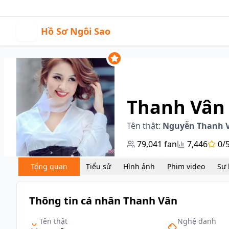
05:07
|
Sự kiện
Video
H
Hồ Sơ Ngôi Sao
Thanh Vân
Tên thật:
Nguyễn Thanh 
79,041
fan
7,446
0/
Tổng quan
Tiểu sử
Hình ảnh
Phim video
Thông tin cá nhân Thanh Vân
Tên thật
Nghệ danh