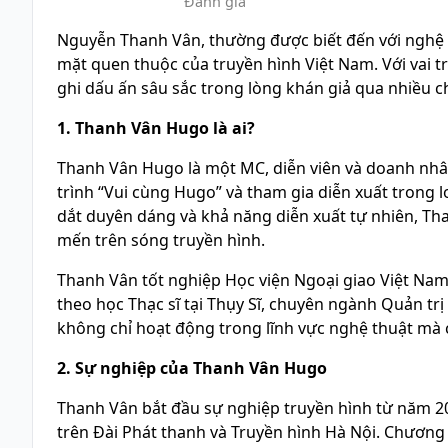
Đánh giá
Nguyễn Thanh Vân, thường được biết đến với ngh
mặt quen thuộc của truyền hình Việt Nam. Với vai t
ghi dấu ấn sâu sắc trong lòng khán giả qua nhiều c
1. Thanh Vân Hugo là ai?
Thanh Vân Hugo là một MC, diễn viên và doanh nhân
trình “Vui cùng Hugo” và tham gia diễn xuất trong l
dắt duyên dáng và khả năng diễn xuất tự nhiên, T
mến trên sóng truyền hình.
Thanh Vân tốt nghiệp Học viện Ngoại giao Việt Nam
theo học Thạc sĩ tại Thụy Sĩ, chuyên ngành Quản tr
không chỉ hoạt động trong lĩnh vực nghệ thuật mà 
2. Sự nghiệp của Thanh Vân Hugo
Thanh Vân bắt đầu sự nghiệp truyền hình từ năm 20
trên Đài Phát thanh và Truyền hình Hà Nội. Chương