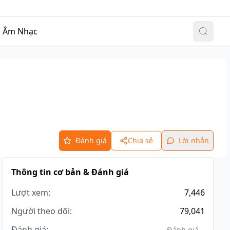
Đăng nhập
|
Đăng ký
c
Âm Nhạc
Đánh giá
Chia sẻ
Lời nhắn
Thông tin cơ bản & Đánh giá
Lượt xem:
7,446
Người theo dõi:
79,041
Đánh giá:
Đánh giá